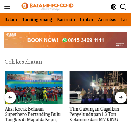
Langsung
ke
konten
Batam
Tanjungpinang
Karimun
Bintan
Anambas
Ling
Cek kesehatan
Aksi Kocak Belasan
Tim Gabungan Gagalkan
Superhero Bertanding Bulu
Penyelundupan 1,3 Ton
Tangkis di Mapolda Kepri,
Ketamine dari MV KING
Sambut HUT RI Ke-81