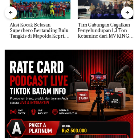
Aksi Kocak Belasan
Tim Gabungan Gagalkan
Superhero Bertanding Bulu
Penyelundupan 1,3 Ton
Tangkis di Mapolda Kepri,
Ketamine dari MV KING
Sambut HUT RI Ke-81