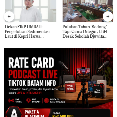
Dekan FIKP UMRAH:
Puluhan Tahun ‘Bodong’
Pengelolaan Sedimentasi
Tapi Cuma Ditegur, LBH
Laut di Kepri Harus
Desak Sekolah Djuwita
Dibuktikan Secara Ilmiah,
Batam Segera Ditutup!
Jangan Sampai Bertentangan
dengan Konservasi