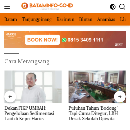
Langsung
ke
konten
Batam
Tanjungpinang
Karimun
Bintan
Anambas
Ling
Cara Merangsang
Dekan FIKP UMRAH:
Puluhan Tahun ‘Bodong’
Pengelolaan Sedimentasi
Tapi Cuma Ditegur, LBH
Laut di Kepri Harus
Desak Sekolah Djuwita
Dibuktikan Secara Ilmiah,
Batam Segera Ditutup!
Jangan Sampai Bertentangan