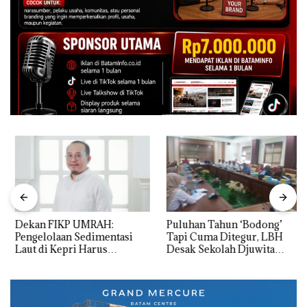
Dekan FIKP UMRAH:
Puluhan Tahun ‘Bodong’
Pengelolaan Sedimentasi
Tapi Cuma Ditegur, LBH
Laut di Kepri Harus
Desak Sekolah Djuwita
Dibuktikan Secara Ilmiah,
Batam Segera Ditutup!
Jangan Sampai Bertentangan
dengan Konservasi