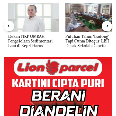
Dekan FIKP UMRAH:
Puluhan Tahun ‘Bodong’
Pengelolaan Sedimentasi
Tapi Cuma Ditegur, LBH
Laut di Kepri Harus
Desak Sekolah Djuwita
Dibuktikan Secara Ilmiah,
Batam Segera Ditutup!
Jangan Sampai Bertentangan
dengan Konservasi