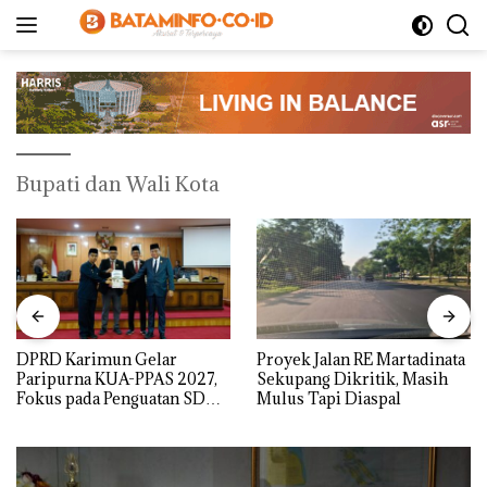
Langsung
ke
konten
Bupati dan Wali Kota
DPRD Karimun Gelar
Proyek Jalan RE Martadinata
Paripurna KUA-PPAS 2027,
Sekupang Dikritik, Masih
Fokus pada Penguatan SDM,
Mulus Tapi Diaspal
Infrastruktur, dan
Pertumbuhan Ekonomi