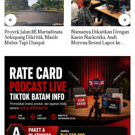
Proyek Jalan RE Martadinata
Namanya Dikaitkan Dengan
Sekupang Dikritik, Masih
Kasus Narkotika, Andi
Mulus Tapi Diaspal
Morena Resmi Lapor ke
Polda Kepri