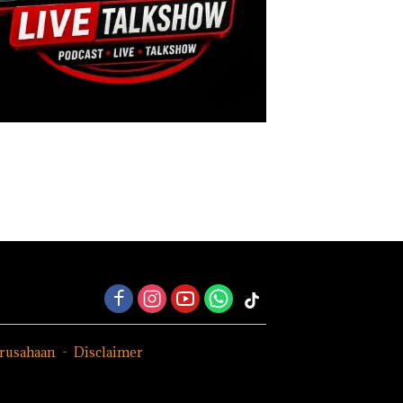
erusahaan
Disclaimer