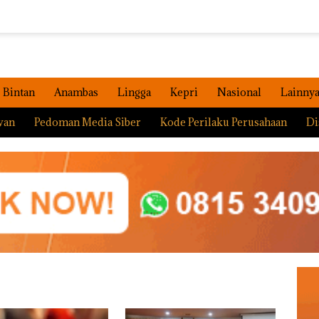
Bintan
Anambas
Lingga
Kepri
Nasional
Lainny
wan
Pedoman Media Siber
Kode Perilaku Perusahaan
Di