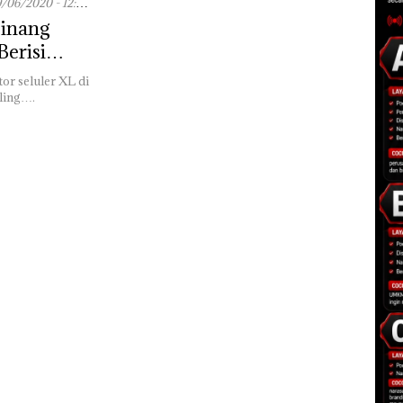
9/06/2020 - 12:12
pinang
erisi
or seluler XL di
ling….