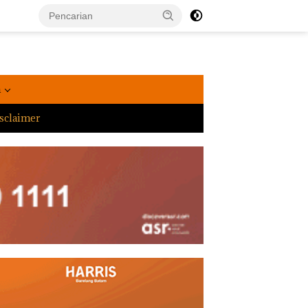
a
sclaimer