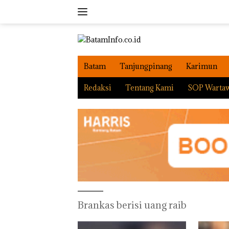
Langsung
ke
konten
Batam
Tanjungpinang
Karimun
Redaksi
Tentang Kami
SOP Warta
Brankas berisi uang raib