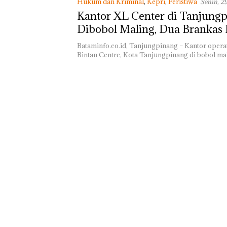
Hukum dan Kriminal
,
Kepri
,
Peristiwa
Senin, 2
WIB
Kantor XL Center di Tanjung
Dibobol Maling, Dua Brankas B
Uang Raib
Bataminfo.co.id, Tanjungpinang – Kantor operat
Bintan Centre, Kota Tanjungpinang di bobol ma