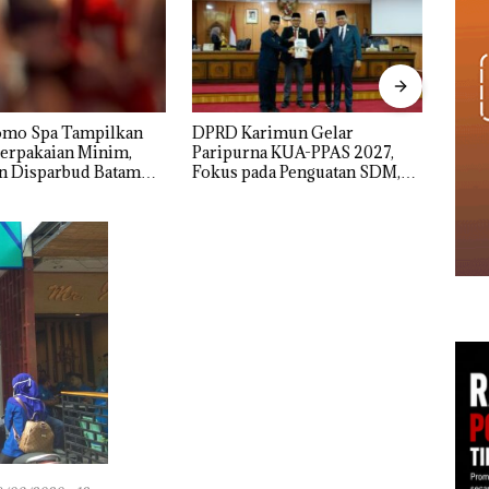
rimun Gelar
Proyek Jalan RE Martadinata
IPK 
na KUA-PPAS 2027,
Sekupang Dikritik, Masih
Peng
ada Penguatan SDM,
Mulus Tapi Diaspal
Empat
uktur, dan
Usut 
uhan Ekonomi
Utam