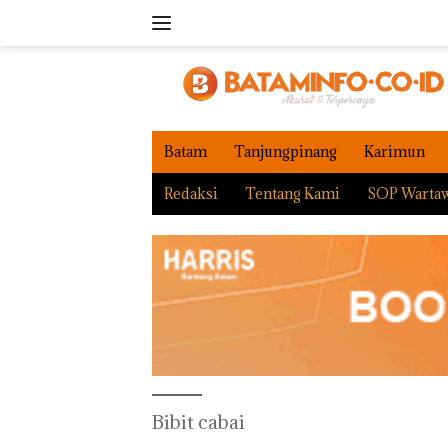
Langsung
ke
konten
Batam
Tanjungpinang
Karimun
Redaksi
Tentang Kami
SOP Warta
Bibit cabai