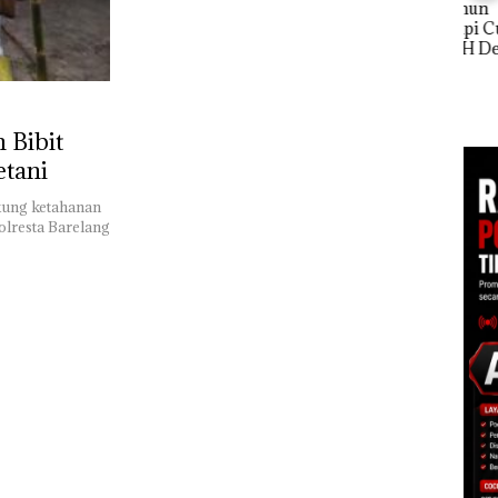
Puluhan Tahun
Pend
‘Bodong’ Tapi Cuma
12,7
Ditegur, LBH Desak
Tah
Akselerasi
Sekolah Djuwita
Transformasi TLKM
Batam Segera
30: Pendapatan,
Ditutup!
EBITDA, dan Laba
 Bibit
Bersih Normalisasi
Telkom Tumbuh Kuat
etani
di Paruh Pertama
2026
kung ketahanan
lresta Barelang