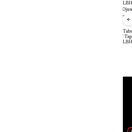
nline
Proyek Dredging PT
Bisn
erasi
Mc Dermott Disorot,
Net
Mewah
Izin PKKPRL Hingga
Per
r
Puluhan Tahun
Izin Lingkungan
Pend
‘Bodong’ Tapi Cuma
Dipertanyakan
12,7
Ditegur, LBH Desak
Tah
Sekolah Djuwita
Batam Segera
Ditutup!