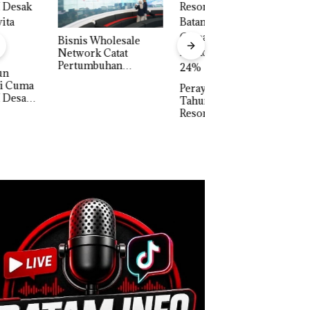
Carolein Dituntut 
Tahun Penjara di 
is Wholesale
Batam
work Catat
tumbuhan
apatan Sebesar
Perayaan Ulang
% Secara
Tahun ke-24 HARRIS
unan
Resort Waterfront
Batam Gelar
Giveaway Spesial dan
Diskon Menginap
24%