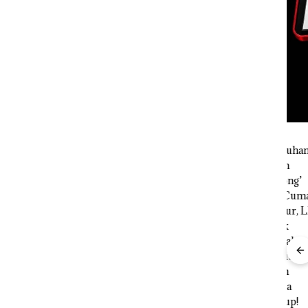
in
Bisn
t 3
Who
Net
 di PN
Cata
Per
n Pe
Seb
12,7
Tah
Aktifitas Judi
Proyek
Online di
Dredging PT