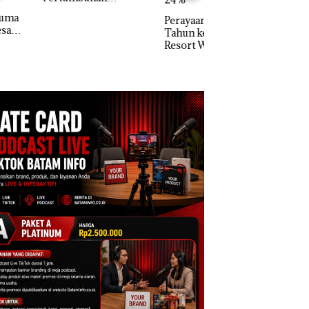
apatan Sebesar
Perayaan Ulang
% Secara
Tahun ke-24 HARRIS
unan
Resort Waterfront
Batam Gelar
Giveaway Spesial dan
Diskon Menginap
24%