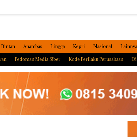
Bintan
Anambas
Lingga
Kepri
Nasional
Lainny
wan
Pedoman Media Siber
Kode Perilaku Perusahaan
Di