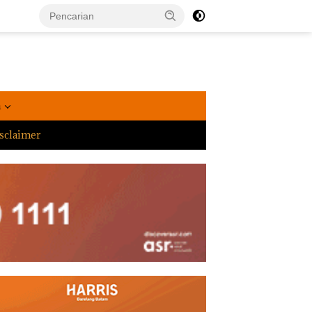
a
sclaimer