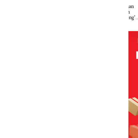
Batam
Mc Dermott
Puluhan
Beroperasi
Disorot, Izin
Tahun
di
PKKPRL
‘Bodong’
Perumahan
Hingga Izin
Tapi Cuma
Mewah di
Lingkungan
Ditegur, LBH
Batam
Dipertanyak
Desak
Center
an
Sekolah
Djuwita
Batam
Segera
Ditutup!