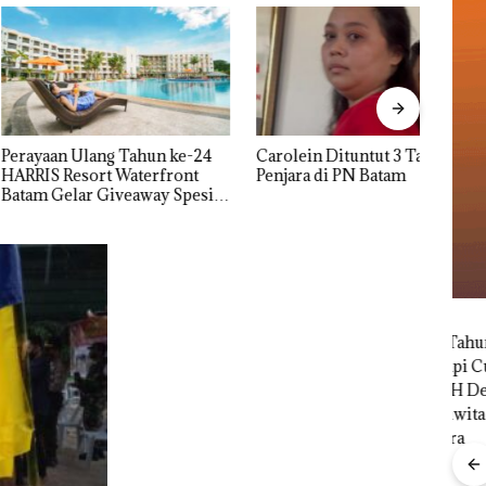
Aktif
Bero
 Ulang Tahun ke-24
Carolein Dituntut 3 Tahun
Mewa
Resort Waterfront
Penjara di PN Batam
lar Giveaway Spesial
kon Menginap 24%
bil
r di
Bisn
Net
Per