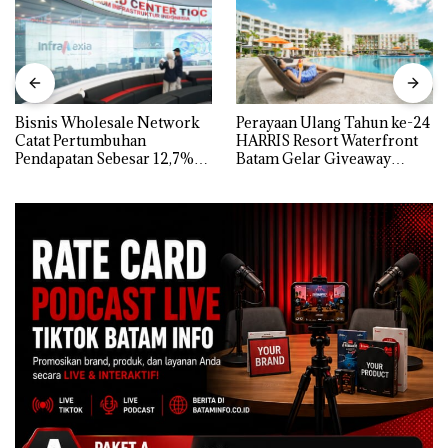
Bisnis Wholesale Network
Perayaan Ulang Tahun ke-24
Catat Pertumbuhan
HARRIS Resort Waterfront
Pendapatan Sebesar 12,7%
Batam Gelar Giveaway
Secara Tahunan
Spesial dan Diskon
Menginap 24%