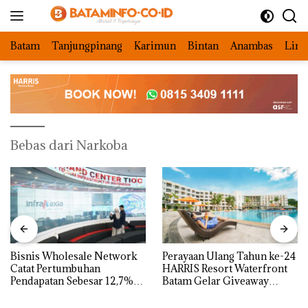
Langsung
ke
konten
Batam
Tanjungpinang
Karimun
Bintan
Anambas
Ling
Bebas dari Narkoba
Bisnis Wholesale Network
Perayaan Ulang Tahun ke-24
Catat Pertumbuhan
HARRIS Resort Waterfront
Pendapatan Sebesar 12,7%
Batam Gelar Giveaway
Secara Tahunan
Spesial dan Diskon
Menginap 24%