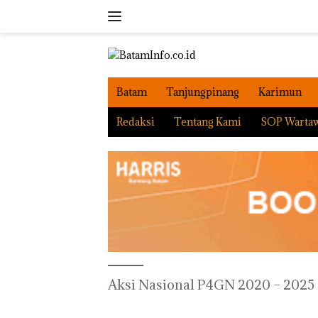
Langsung
ke
konten
Batam
Tanjungpinang
Karimun
Redaksi
Tentang Kami
SOP Warta
Aksi Nasional P4GN 2020 – 2025