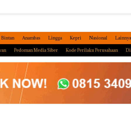
Bintan
Anambas
Lingga
Kepri
Nasional
Lainny
wan
Pedoman Media Siber
Kode Perilaku Perusahaan
Di