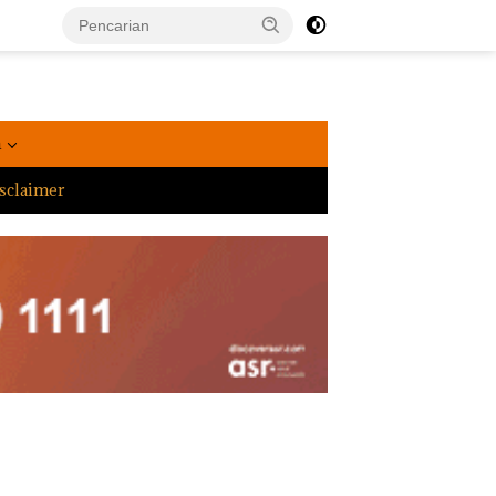
a
sclaimer