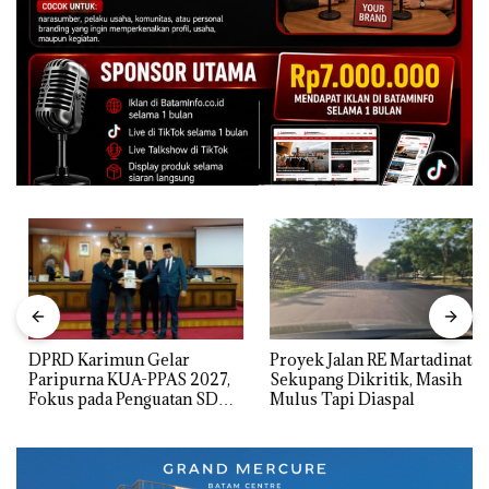
DPRD Karimun Gelar
Proyek Jalan RE Martadinata
Paripurna KUA-PPAS 2027,
Sekupang Dikritik, Masih
Fokus pada Penguatan SDM,
Mulus Tapi Diaspal
Infrastruktur, dan
Pertumbuhan Ekonomi