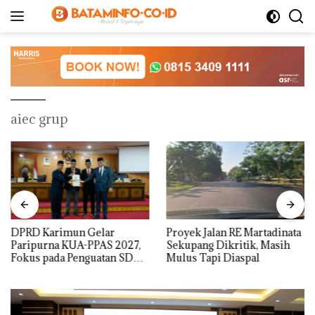
Langsung
ke
konten
aiec grup
DPRD Karimun Gelar
Proyek Jalan RE Martadinata
Paripurna KUA-PPAS 2027,
Sekupang Dikritik, Masih
Fokus pada Penguatan SDM,
Mulus Tapi Diaspal
Infrastruktur, dan
Pertumbuhan Ekonomi