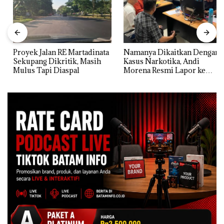
Proyek Jalan RE Martadinata
Namanya Dikaitkan Dengan
Sekupang Dikritik, Masih
Kasus Narkotika, Andi
Mulus Tapi Diaspal
Morena Resmi Lapor ke
Polda Kepri