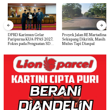
DPRD Karimun Gelar
Proyek Jalan RE Martadinata
Paripurna KUA-PPAS 2027,
Sekupang Dikritik, Masih
Fokus pada Penguatan SDM,
Mulus Tapi Diaspal
Infrastruktur, dan
Pertumbuhan Ekonomi