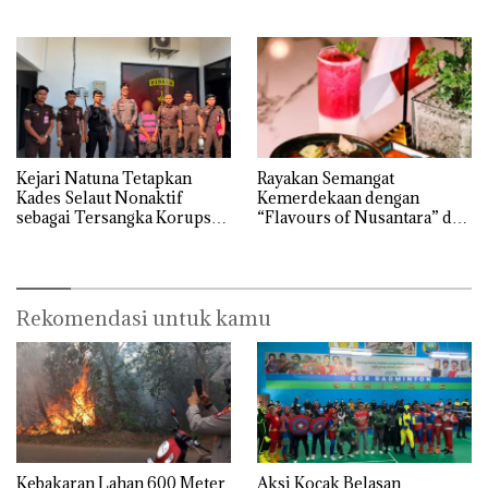
Kulkas, Kapolsek: Diedarkan
dengan Harga 2,5
Kejari Natuna Tetapkan
Rayakan Semangat
Kades Selaut Nonaktif
Kemerdekaan dengan
sebagai Tersangka Korupsi
“Flavours of Nusantara” di
APBDes, Negara Rugi Rp533
Grand Mercure Batam
Juta
Centre
Rekomendasi untuk kamu
Kebakaran Lahan 600 Meter
Aksi Kocak Belasan