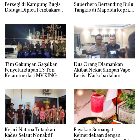
Persegi di Kampung Bugis,
Superhero Bertanding Bulu
Diduga Dipicu Pembakaran
Tangkis di Mapolda Kepri,
Sampah
Sambut HUT RI Ke-81
Tim Gabungan Gagalkan
Dua Orang Diamankan
Penyelundupan 1,3 Ton
Akibat Nekat Simpan Vape
Ketamine dari MV KING
Berisi Narkoba dalam
Kulkas, Kapolsek: Diedarkan
dengan Harga 2,5
Kejari Natuna Tetapkan
Rayakan Semangat
Kades Selaut Nonaktif
Kemerdekaan dengan