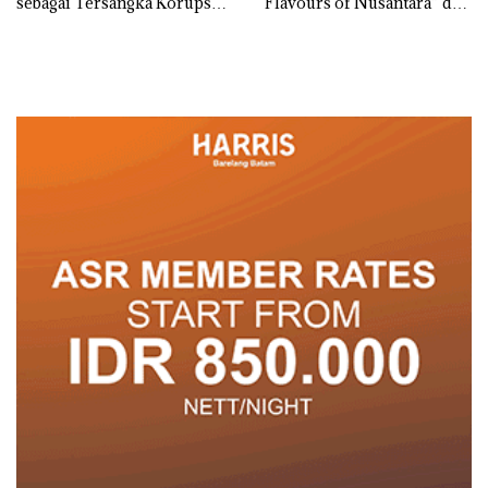
sebagai Tersangka Korupsi
“Flavours of Nusantara” di
APBDes, Negara Rugi Rp533
Grand Mercure Batam
Juta
Centre