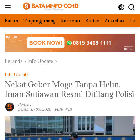
Langsung
ke
konten
Batam
Tanjungpinang
Karimun
Bintan
Anambas
Ling
Beranda
Info Update
Info Update
Nekat Geber Moge Tanpa Helm,
Iman Sutiawan Resmi Ditilang Polisi
Redaksi
Senin, 11/05/2026 - 14:16 WIB