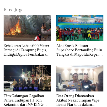
Baca Juga
Kebakaran Lahan 600 Meter
Aksi Kocak Belasan
Persegi di Kampung Bugis,
Superhero Bertanding Bulu
Diduga Dipicu Pembakaran
Tangkis di Mapolda Kepri,
Sampah
Sambut HUT RI Ke-81
Tim Gabungan Gagalkan
Dua Orang Diamankan
Penyelundupan 1,3 Ton
Akibat Nekat Simpan Vape
Ketamine dari MV KING
Berisi Narkoba dalam