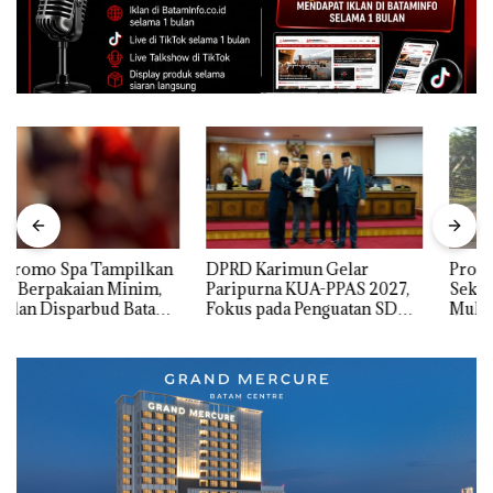
DPRD Karimun Gelar
Proyek Jalan RE Martadinata
Paripurna KUA-PPAS 2027,
Sekupang Dikritik, Masih
Fokus pada Penguatan SDM,
Mulus Tapi Diaspal
Infrastruktur, dan
Pertumbuhan Ekonomi