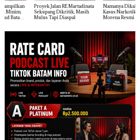
Proyek Jalan RE Martadinata
Namanya Dikaitkan Dengan
Sekupang Dikritik, Masih
Kasus Narkotika, Andi
Mulus Tapi Diaspal
Morena Resmi Lapor ke
Polda Kepri