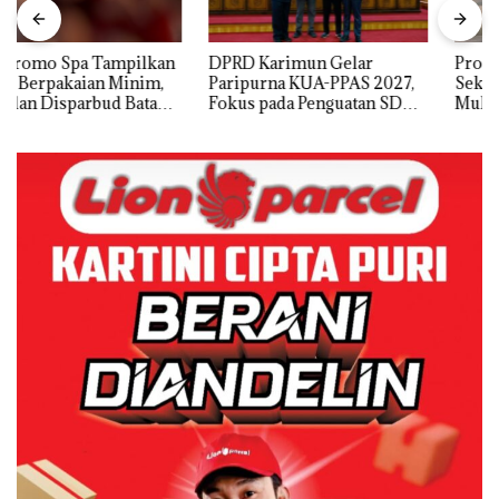
DPRD Karimun Gelar
Proyek Jalan RE Martadinata
Paripurna KUA-PPAS 2027,
Sekupang Dikritik, Masih
Fokus pada Penguatan SDM,
Mulus Tapi Diaspal
Infrastruktur, dan
Pertumbuhan Ekonomi