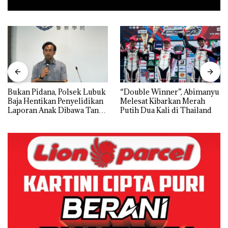
Bukan Pidana, Polsek Lubuk
“Double Winner”, Abimanyu
Baja Hentikan Penyelidikan
Melesat Kibarkan Merah
Laporan Anak Dibawa Tanpa
Putih Dua Kali di Thailand
Izin: Murni Sengketa Hak
Asuh!