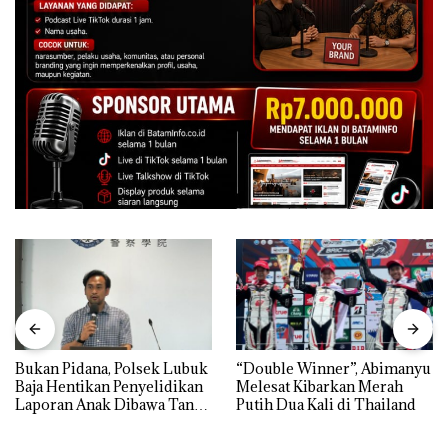
Bukan Pidana, Polsek Lubuk
“Double Winner”, Abimanyu
Baja Hentikan Penyelidikan
Melesat Kibarkan Merah
Laporan Anak Dibawa Tanpa
Putih Dua Kali di Thailand
Izin: Murni Sengketa Hak
Asuh!