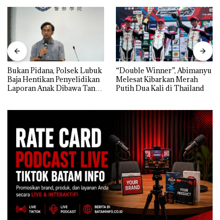
Bukan Pidana, Polsek Lubuk
“Double Winner”, Abimanyu
Baja Hentikan Penyelidikan
Melesat Kibarkan Merah
Laporan Anak Dibawa Tanpa
Putih Dua Kali di Thailand
Izin: Murni Sengketa Hak
Asuh!