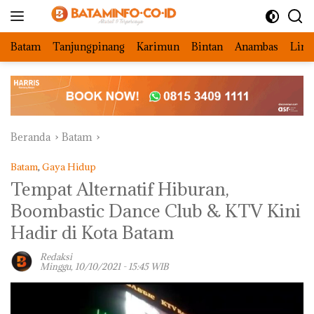
Langsung
ke
konten
Batam
Tanjungpinang
Karimun
Bintan
Anambas
Ling
Beranda
Batam
Batam
,
Gaya Hidup
Tempat Alternatif Hiburan,
Boombastic Dance Club & KTV Kini
Hadir di Kota Batam
Redaksi
Minggu, 10/10/2021 - 15:45 WIB