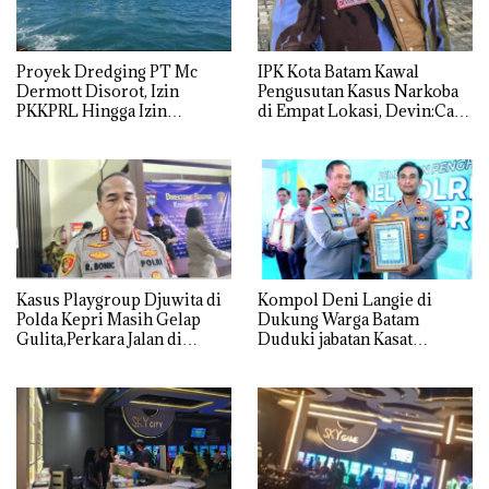
Proyek Dredging PT Mc
IPK Kota Batam Kawal
Dermott Disorot, Izin
Pengusutan Kasus Narkoba
PKKPRL Hingga Izin
di Empat Lokasi, Devin:Cari
Lingkungan Dipertanyakan
dan Usut tuntas Siapa Aktor
Utamanya
Kasus Playgroup Djuwita di
Kompol Deni Langie di
Polda Kepri Masih Gelap
Dukung Warga Batam
Gulita,Perkara Jalan di
Duduki jabatan Kasat
Tempat
Reskrim Polresta Barelang