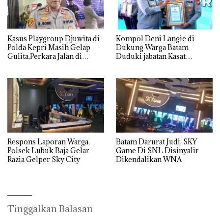
Kasus Playgroup Djuwita di
Kompol Deni Langie di
Polda Kepri Masih Gelap
Dukung Warga Batam
Gulita,Perkara Jalan di
Duduki jabatan Kasat
Tempat
Reskrim Polresta Barelang
Respons Laporan Warga,
Batam Darurat Judi, SKY
Polsek Lubuk Baja Gelar
Game Di SNL Disinyalir
Razia Gelper Sky City
Dikendalikan WNA
Tinggalkan Balasan