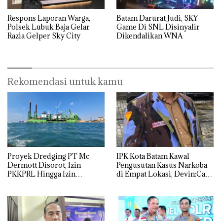
Respons Laporan Warga,
Batam Darurat Judi, SKY
Polsek Lubuk Baja Gelar
Game Di SNL Disinyalir
Razia Gelper Sky City
Dikendalikan WNA
Rekomendasi untuk kamu
Proyek Dredging PT Mc
IPK Kota Batam Kawal
Dermott Disorot, Izin
Pengusutan Kasus Narkoba
PKKPRL Hingga Izin
di Empat Lokasi, Devin:Cari
Lingkungan Dipertanyakan
dan Usut tuntas Siapa Aktor
Utamanya