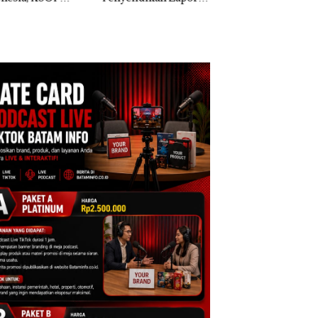
k Dibawa Tanpa
Dua Kali di Thailand
Kepri Harus
: Murni Sengketa
Dibuktikan Secara
Asuh!
Ilmiah, Jangan Sa
Bertentangan den
Konservasi