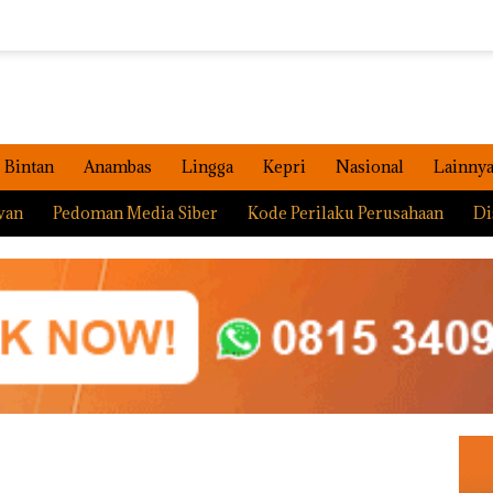
Bintan
Anambas
Lingga
Kepri
Nasional
Lainny
wan
Pedoman Media Siber
Kode Perilaku Perusahaan
Di