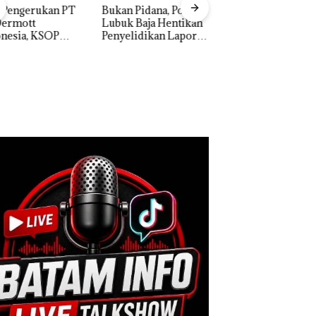
n Pidana, Polsek
“Double Winner”,
Dekan FIKP UMRA
k Baja Hentikan
Abimanyu Melesat
Pengelolaan
elidikan Laporan
Kibarkan Merah Putih
Sedimentasi Laut 
k Dibawa Tanpa
Dua Kali di Thailand
Kepri Harus
: Murni Sengketa
Dibuktikan Secara
Asuh!
Ilmiah, Jangan Sa
Bertentangan den
Konservasi