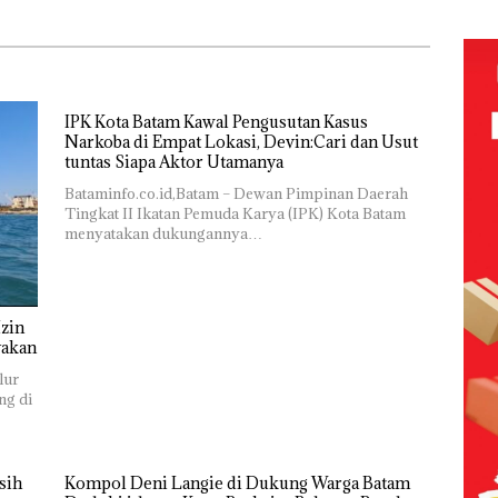
n Pendapatan
Tapi Cuma
Sebesar
Ditegur, LBH
12,7% Secara
Desak
Tahunan
Sekolah
Djuwita
Batam
IPK Kota Batam Kawal Pengusutan Kasus
Segera
Narkoba di Empat Lokasi, Devin:Cari dan Usut
Ditutup!
tuntas Siapa Aktor Utamanya
Bataminfo.co.id,Batam – Dewan Pimpinan Daerah
Tingkat II Ikatan Pemuda Karya (IPK) Kota Batam
menyatakan dukungannya…
zin
yakan
lur
ng di
sih
Kompol Deni Langie di Dukung Warga Batam