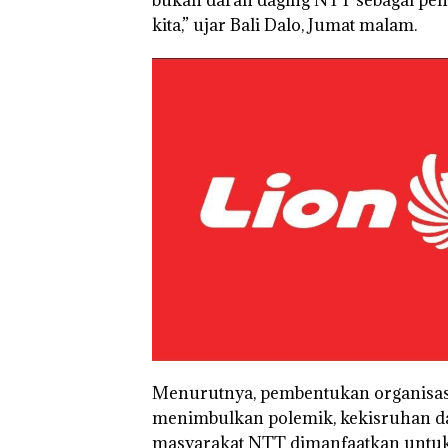
bukan darah daging NTT sebagai pen
kita,” ujar Bali Dalo, Jumat malam.
Menurutnya, pembentukan organisasi
menimbulkan polemik, kekisruhan da
masyarakat NTT dimanfaatkan untuk 