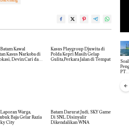
 Batam Kawal
Kasus Playgroup Djuwita di
an Kasus Narkoba di
Polda Kepri Masih Gelap
kasi, Devin:Cari dan
Gulita,Perkara Jalan di Tempat
FIKP
‎Soal
Buk
tas Siapa Aktor
:
Pengerukan
Pida
ya
olaan
PT
Pols
ntasi
McDermott
Lubu
 Kepri
Indonesia,
Hen
KSOP
Peny
ikan
Khusus
Lap
Batam
Ana
Tegaskan
Tanp
Bisnis
Perizinan
Mur
Wholesale
 Laporan Warga,
Batam Darurat Judi, SKY Game
i
Ada di BP
Sen
Network
Puluhan
ubuk Baja Gelar Razia
Di SNL Disinyalir
tangan
Batam
Hak 
Catat
Tahun
ky City
Dikendalikan WNA
Pertumbuha
‘Bodong’
vasi