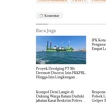
Komentar
Baca Juga
IPK Kota
Pengusut
Empat Lo
Bukan
“Double
Dekan 
Usut tun
Pidana,
Winner”,
UMRAH
Utaman
Polsek
Abimanyu
Pengel
Lubuk Baja
Melesat
Sedime
Hentikan
Kibarkan
Laut di
Proyek Dredging PT Mc
Penyelidikan
Merah Putih
Harus
Dermott Disorot, Izin PKKPRL
Laporan
Dua Kali di
Dibukt
Hingga Izin Lingkungan
Anak Dibawa
Thailand
Secara
Dipertanyakan
Tanpa Izin:
Ilmiah,
Murni
Jangan
Kompol Deni Langie di
Respons
Sengketa
Sampa
Dukung Warga Batam Duduki
Polsek L
Hak Asuh!
Berten
jabatan Kasat Reskrim Polresta
Gelper S
dengan
Barelang
Konser