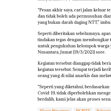
“Pesan akhir saya, cari jalan kelua
Puluhan Tahun
dan tidak boleh ada permusuhan dian
‘Bodong’ Tapi
yang bukan darah daging NTT,” imbu
Ditegur, LBH D
Sekolah Djuwit
Batam Segera
Seperti diberitakan sebelumnya, apar
Ditutup!
tindakan tegas dengan membongkar t
untuk pengukuhan kelompok warga y
Nusantara, Jumat (19/3/2021) sore.
Kegiatan tersebut dianggap tidak ber
kegiatan tersebut. Sempat terjadi k
orang yang di nilai anarkis dan mela
“Seperti yang diketahui, berdasarkan
Covid-19, tidak diperbolehkan menge
berdalih, kami jelas akan proses sesu
Flores Nusantara
PK NTT
Polresta