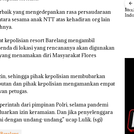
‎Soal Pengerukan PT
Buka
McDermott
Lubu
r terbaik yang mengedepankan rasa persaudaraan
Indonesia, KSOP
Peny
Bisnis Wholesale
tara sesama anak NTT atas kehadiran org lain
Khusus Batam
Ana
 Cuma
Network Catat
Tegaskan Perizinan
Izin
hnya.
esak
Pertumbuhan
Ada di BP Batam
Hak 
a
Pendapatan Sebesar
12,7% Secara
at kepolisian resort Barelang mengambil
Tahunan
enda di lokasi yang rencananya akan digunakan
ang menamakan diri Masyarakat Flores
izin, sehingga pihak kepolisian membubarkan
eributan dan pihak kepolisian mengamankan empat
wan petugas.
 perintah dari pimpinan Polri, selama pandemi
luarkan izin keramaian. Dan jika penyelenggara
ai dengan undang-undang,” ucap Lulik. (sgi)
 Barelang