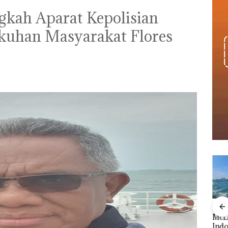
ah Aparat Kepolisian
uhan Masyarakat Flores
‎Soal Pengerukan PT
Buka
McDermott
Lubu
Viral Promo Spa
Indonesia, KSOP
Peny