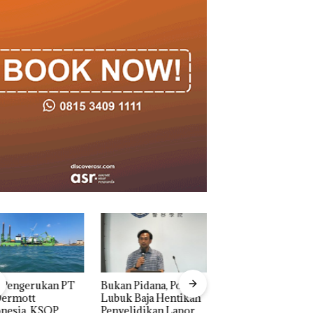
n Pidana, Polsek
“Double Winner”,
Dekan FIKP UMRA
k Baja Hentikan
Abimanyu Melesat
Pengelolaan
elidikan Laporan
Kibarkan Merah Putih
Sedimentasi Laut 