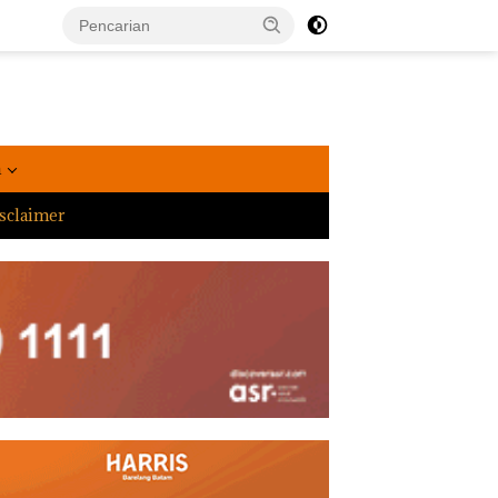
a
sclaimer