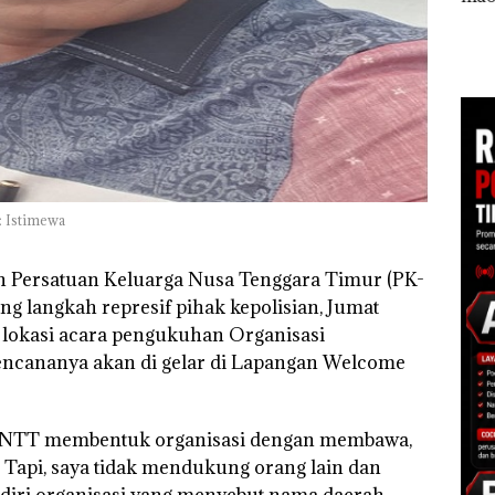
Tampilkan Wanita
Khusus Batam
Ana
t di
Berpakaian Minim,
Tegaskan Perizinan
Izin
Polisi dan Disparbud
Ada di BP Batam
Hak 
gga
Batam Turun Tangan ‎
: Istimewa
n Persatuan Keluarga Nusa Tenggara Timur (PK-
g langkah represif pihak kepolisian, Jumat
 lokasi acara pengukuhan Organisasi
encananya akan di gelar di Lapangan Welcome
 NTT membentuk organisasi dengan membawa,
 Tapi, saya tidak mendukung orang lain dan