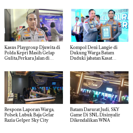
Lingkungan Dipertanyakan
dan Usut tuntas Siapa Aktor
Utamanya
Kasus Playgroup Djuwita di
Kompol Deni Langie di
Polda Kepri Masih Gelap
Dukung Warga Batam
Gulita,Perkara Jalan di
Duduki jabatan Kasat
Tempat
Reskrim Polresta Barelang
Respons Laporan Warga,
Batam Darurat Judi, SKY
Polsek Lubuk Baja Gelar
Game Di SNL Disinyalir
Razia Gelper Sky City
Dikendalikan WNA