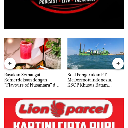
Rayakan Semangat
‎Soal Pengerukan PT
Kemerdekaan dengan
McDermott Indonesia,
“Flavours of Nusantara” di
KSOP Khusus Batam
Grand Mercure Batam
Tegaskan Perizinan Ada di
Centre
BP Batam