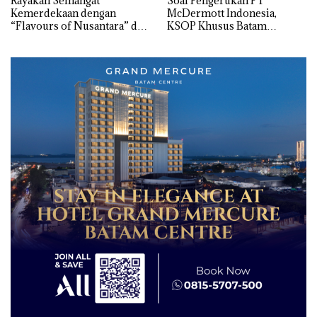
Rayakan Semangat
‎Soal Pengerukan PT
Kemerdekaan dengan
McDermott Indonesia,
“Flavours of Nusantara” di
KSOP Khusus Batam
Grand Mercure Batam
Tegaskan Perizinan Ada di
Centre
BP Batam