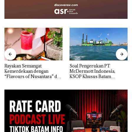
Rayakan Semangat
‎Soal Pengerukan PT
Kemerdekaan dengan
McDermott Indonesia,
“Flavours of Nusantara” di
KSOP Khusus Batam
Grand Mercure Batam
Tegaskan Perizinan Ada di
Centre
BP Batam