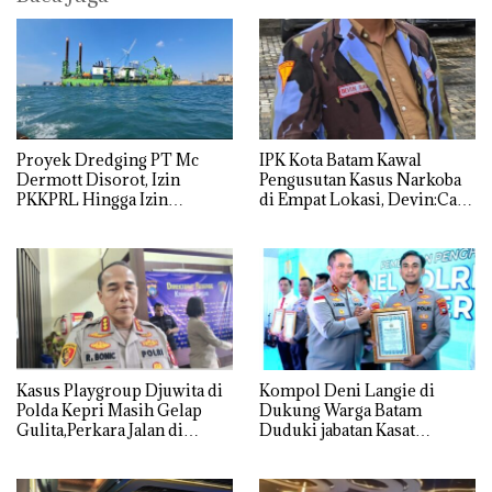
Proyek Dredging PT Mc
IPK Kota Batam Kawal
Dermott Disorot, Izin
Pengusutan Kasus Narkoba
PKKPRL Hingga Izin
di Empat Lokasi, Devin:Cari
Lingkungan Dipertanyakan
dan Usut tuntas Siapa Aktor
Utamanya
Kasus Playgroup Djuwita di
Kompol Deni Langie di
Polda Kepri Masih Gelap
Dukung Warga Batam
Gulita,Perkara Jalan di
Duduki jabatan Kasat
Tempat
Reskrim Polresta Barelang