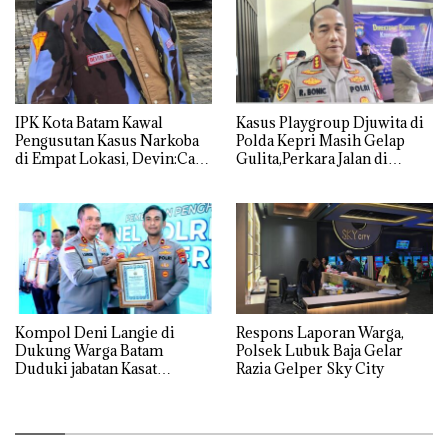
IPK Kota Batam Kawal
Kasus Playgroup Djuwita di
Pengusutan Kasus Narkoba
Polda Kepri Masih Gelap
di Empat Lokasi, Devin:Cari
Gulita,Perkara Jalan di
dan Usut tuntas Siapa Aktor
Tempat
Utamanya
Kompol Deni Langie di
Respons Laporan Warga,
Dukung Warga Batam
Polsek Lubuk Baja Gelar
Duduki jabatan Kasat
Razia Gelper Sky City
Reskrim Polresta Barelang