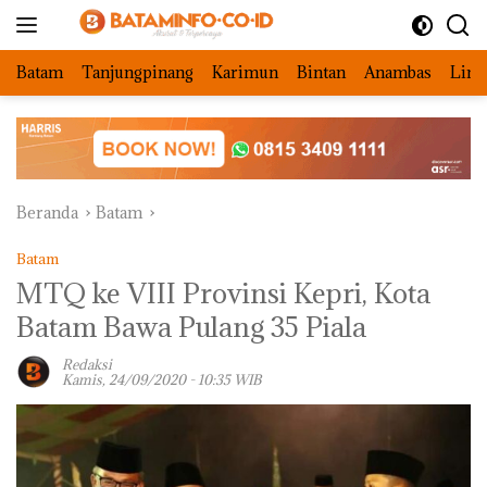
Langsung
ke
konten
Batam
Tanjungpinang
Karimun
Bintan
Anambas
Ling
Beranda
Batam
Batam
MTQ ke VIII Provinsi Kepri, Kota
Batam Bawa Pulang 35 Piala
Redaksi
Kamis, 24/09/2020 - 10:35 WIB