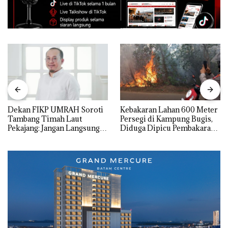
Dekan FIKP UMRAH Soroti
Kebakaran Lahan 600 Meter
Tambang Timah Laut
Persegi di Kampung Bugis,
Pekajang: Jangan Langsung
Diduga Dipicu Pembakaran
Bicara Kerugian, Buktikan
Sampah
Dulu Kerusakan
Lingkungannya