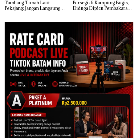
Tambang Timah Laut
Persegi di Kampung Bugis,
Pekajang: Jangan Langsung
Diduga Dipicu Pembakaran
Bicara Kerugian, Buktikan
Sampah
Dulu Kerusakan
Lingkungannya