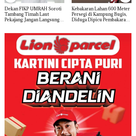
Dekan FIKP UMRAH Soroti
Kebakaran Lahan 600 Meter
Tambang Timah Laut
Persegi di Kampung Bugis,
Pekajang: Jangan Langsung
Diduga Dipicu Pembakaran
Bicara Kerugian, Buktikan
Sampah
Dulu Kerusakan
Lingkungannya