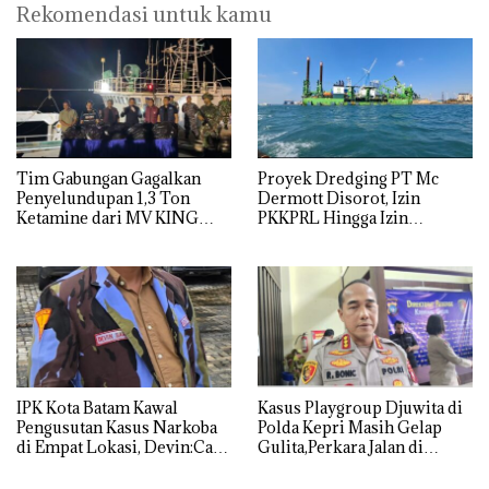
Rekomendasi untuk kamu
Tim Gabungan Gagalkan
Proyek Dredging PT Mc
Penyelundupan 1,3 Ton
Dermott Disorot, Izin
Ketamine dari MV KING
PKKPRL Hingga Izin
Lingkungan Dipertanyakan
IPK Kota Batam Kawal
Kasus Playgroup Djuwita di
Pengusutan Kasus Narkoba
Polda Kepri Masih Gelap
di Empat Lokasi, Devin:Cari
Gulita,Perkara Jalan di
dan Usut tuntas Siapa Aktor
Tempat
Utamanya