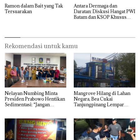
Ramon dalam Bait yang Tak
Antara Dermaga dan
Tersuarakan
Daratan: Diskusi Hangat PWI
Batam dan KSOP Khusus
Batam
Rekomendasi untuk kamu
Nelayan Numbing Minta
Mangrove Hilang di Lahan
Presiden Prabowo Hentikan
Negara, Bea Cukai
Sedimentasi: “Jangan
Tanjungpinang Lempar
Ganggu Laut Kami, Ini Satu-
Urusan ke PU Kepri
satunya Tempat Kami
Mencari Makan”