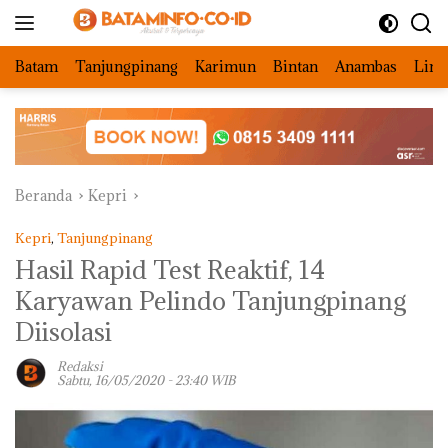
Langsung
ke
konten
Batam
Tanjungpinang
Karimun
Bintan
Anambas
Ling
Beranda
Kepri
Kepri
,
Tanjungpinang
Hasil Rapid Test Reaktif, 14
Karyawan Pelindo Tanjungpinang
Diisolasi
Redaksi
Sabtu, 16/05/2020 - 23:40 WIB