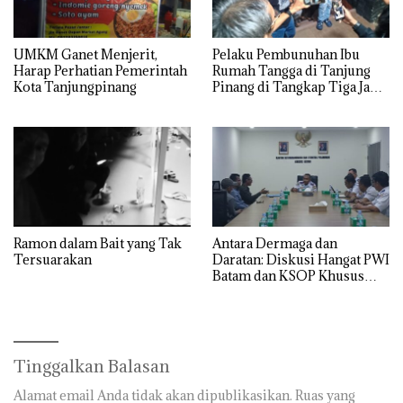
UMKM Ganet Menjerit,
Pelaku Pembunuhan Ibu
Harap Perhatian Pemerintah
Rumah Tangga di Tanjung
Kota Tanjungpinang
Pinang di Tangkap Tiga Jam
Setelah Kejadian
Ramon dalam Bait yang Tak
Antara Dermaga dan
Tersuarakan
Daratan: Diskusi Hangat PWI
Batam dan KSOP Khusus
Batam
Tinggalkan Balasan
Alamat email Anda tidak akan dipublikasikan.
Ruas yang