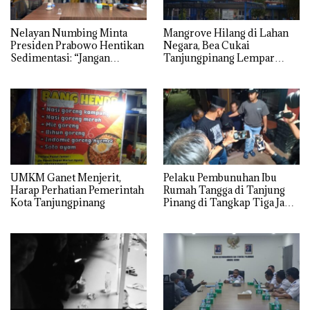
Nelayan Numbing Minta
Mangrove Hilang di Lahan
Presiden Prabowo Hentikan
Negara, Bea Cukai
Sedimentasi: “Jangan
Tanjungpinang Lempar
Ganggu Laut Kami, Ini Satu-
Urusan ke PU Kepri
satunya Tempat Kami
Mencari Makan”
UMKM Ganet Menjerit,
Pelaku Pembunuhan Ibu
Harap Perhatian Pemerintah
Rumah Tangga di Tanjung
Kota Tanjungpinang
Pinang di Tangkap Tiga Jam
Setelah Kejadian