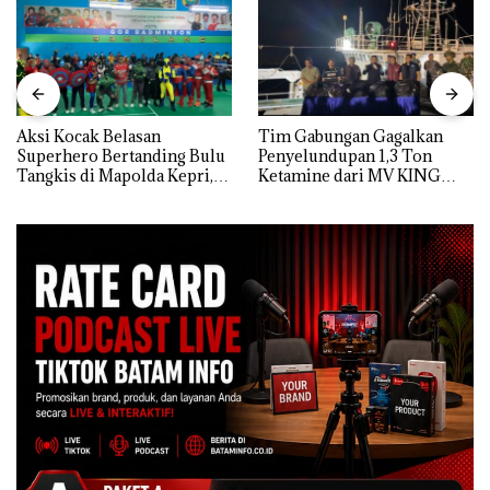
Aksi Kocak Belasan
Tim Gabungan Gagalkan
Superhero Bertanding Bulu
Penyelundupan 1,3 Ton
Tangkis di Mapolda Kepri,
Ketamine dari MV KING
Sambut HUT RI Ke-81