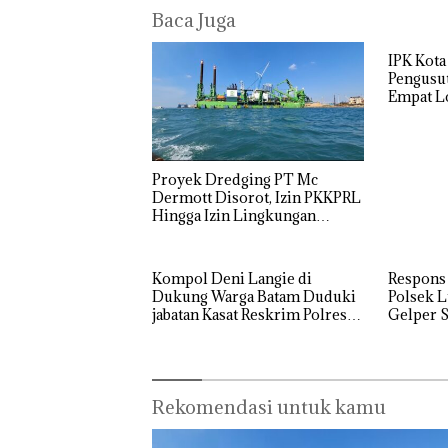
Baca Juga
IPK Kota
Pengusut
Empat Lo
Usut tun
Utaman
Proyek Dredging PT Mc
Dermott Disorot, Izin PKKPRL
Hingga Izin Lingkungan
Dipertanyakan
Kompol Deni Langie di
Respons
Dukung Warga Batam Duduki
Polsek L
jabatan Kasat Reskrim Polresta
Gelper S
Barelang
Rekomendasi untuk kamu