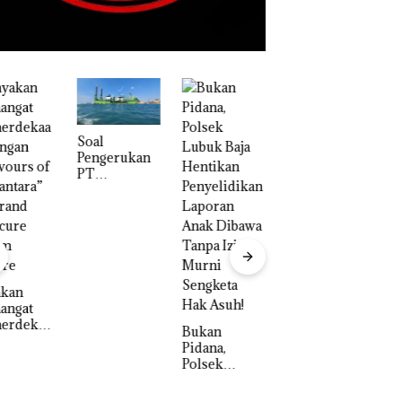
‎Soal
Pengerukan
PT
McDermott
Indonesia,
KSOP
Khusus
“Double
Batam
Winner”,
Tegaskan
Abimanyu
Perizinan
akan
Melesat
Ada di BP
angat
Kibarkan
Batam
erdekaa
Bukan
Merah Putih
engan
Pidana,
Dua Kali di
vours of
Polsek
Thailand
antara”
Lubuk Baja
rand
D
Hentikan