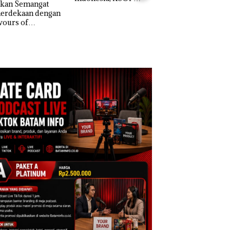
akan Semangat
Khusus Batam
erdekaan dengan
Bukan Pidana, Pol
Tegaskan Perizinan
vours of
Lubuk Baja Hentik
Ada di BP Batam
ntara” di Grand
Penyelidikan Lap
cure Batam
Anak Dibawa Tanp
tre
Izin: Murni Sengke
Hak Asuh!