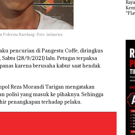
Ray
di Batam
Kem
Kejari Natuna
“Fla
Tetapkan Kades
an
Nusa
Selaut Nonaktif
1,6
Mer
sebagai Tersangka
h
Cen
Korupsi APBDes,
 Polresta Barelang. Foto: istimewa
Negara Rugi Rp533
 di
Juta
ah
dupkan
laku pencurian di Pangestu Coffe, diringkus
 Sabtu (28/9/2021) lalu. Petugas terpaksa
anas karena berusaha kabur saat hendak
ompol Reza Morandi Tarigan mengatakan
an polisi yang masuk ke pihaknya. Sehingga
hir penangkapan terhadap pelaku.