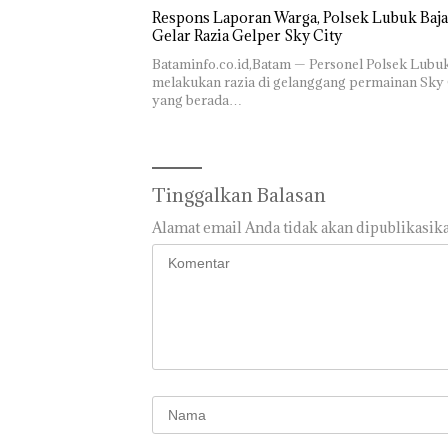
Mercure
Penyel
Respons Laporan Warga, Polsek Lubuk Baja
Batam
Lapora
Gelar Razia Gelper Sky City
Centre
Anak D
Bataminfo.co.id,Batam — Personel Polsek Lubu
Tanpa I
melakukan razia di gelanggang permainan Sky 
Murni
yang berada…
Sengke
Hak As
Tinggalkan Balasan
Alamat email Anda tidak akan dipublikasika