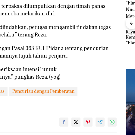
ku terpaksa dilumpuhkan dengan timah panas
encoba melarikan diri.
”,
sat
 diindahkan, petugas mengambil tindakan tegas
 Putih
Ray
laku,” terang Reza.
iland
Kem
Kejari Natuna
“Fla
Tetapkan Kades
Dekan FIKP UMRAH:
dengan Pasal 363 KUHPidana tentang pencurian
Nusa
Selaut Nonaktif
Pengelolaan
Mer
sebagai Tersangka
nnya tujuh tahun penjara.
Sedimentasi Laut di
Cen
Korupsi APBDes,
Kepri Harus
Negara Rugi Rp533
Dibuktikan Secara
eriksaan intensif untuk
Juta
Ilmiah, Jangan Sampai
a,” pungkas Reza. (yog)
Bertentangan dengan
Konservasi
as
Pencurian dengan Pemberatan