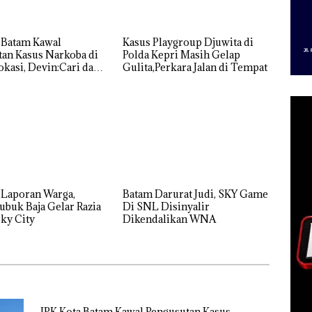
 Batam Kawal
Kasus Playgroup Djuwita di
an Kasus Narkoba di
Polda Kepri Masih Gelap
kasi, Devin:Cari dan
Gulita,Perkara Jalan di Tempat
tas Siapa Aktor
ya
 Laporan Warga,
Batam Darurat Judi, SKY Game
ubuk Baja Gelar Razia
Di SNL Disinyalir
ky City
Dikendalikan WNA
IPK Kota Batam Kawal Pengusutan Kasus