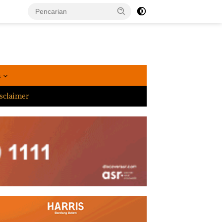
a
sclaimer