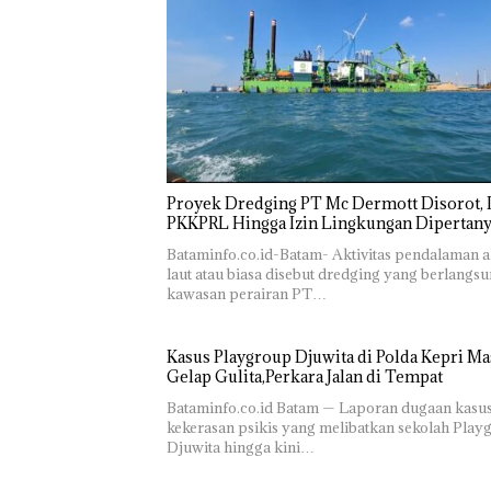
‎Soal
Pengerukan
Proyek Dredging PT Mc Dermott Disorot, I
PT
PKKPRL Hingga Izin Lingkungan Dipertan
McDermott
Indonesia,
Bataminfo.co.id-Batam- Aktivitas pendalaman a
KSOP
laut atau biasa disebut dredging yang berlangsu
Khusus
kawasan perairan PT…
Batam
Tegaskan
Perizinan
Kasus Playgroup Djuwita di Polda Kepri Ma
Rayakan
Ada di BP
Gelap Gulita,Perkara Jalan di Tempat
Semangat
Batam
Kemerdekaa
Bukan
Bataminfo.co.id Batam — Laporan dugaan kasu
n dengan
Pidana,
kekerasan psikis yang melibatkan sekolah Play
“Flavours of
Polsek
Djuwita hingga kini…
Nusantara”
Lubuk 
di Grand
Hentik