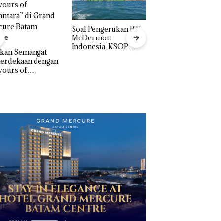
‎Soal Pengerukan PT
McDermott
Indonesia, KSOP
akan Semangat
Khusus Batam
erdekaan dengan
Bukan Pidana, Pol
Tegaskan Perizinan
vours of
Lubuk Baja Hentik
Ada di BP Batam
ntara” di Grand
Penyelidikan Lap
cure Batam
Anak Dibawa Tanp
tre
Izin: Murni Sengke
Hak Asuh!