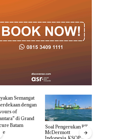
‎Soal Pengerukan PT
McDermott
Indonesia, KSOP