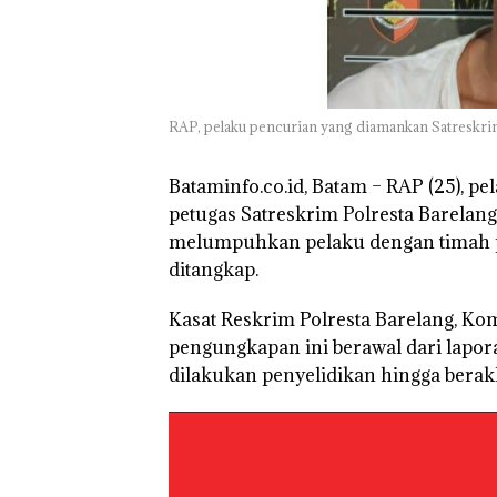
TNI AL Gagalk
Penyelundupan 
Ton Pasir Tima
Ilegal di Lingga,
RAP, pelaku pencurian yang diamankan Satreskrim
Disembunyikan
Bawah Keramb
untuk Diselun
Bataminfo.co.id, Batam –
RAP (25), pe
ke Malaysia
petugas Satreskrim Polresta Barelang,
melumpuhkan pelaku dengan timah p
ditangkap.
Kasat Reskrim Polresta Barelang, K
pengungkapan ini berawal dari lapor
dilakukan penyelidikan hingga berak