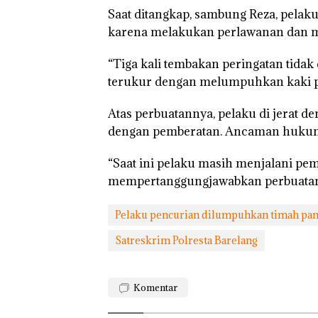
Saat ditangkap, sambung Reza, pela
karena melakukan perlawanan dan m
“Double Winner
Abimanyu Mele
“Tiga kali tembakan peringatan tidak
Kibarkan Merah
terukur dengan melumpuhkan kaki pe
Dua Kali di Tha
Atas perbuatannya, pelaku di jerat 
dengan pemberatan. Ancaman hukuma
“Saat ini pelaku masih menjalani pem
mempertanggungjawabkan perbuatanny
Pelaku pencurian dilumpuhkan timah pan
Satreskrim Polresta Barelang
Komentar