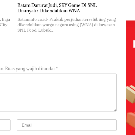
Mer
UMRAH:
Tersangka
idikan
Batam Darurat Judi, SKY Game Di SNL
Bat
Pengelolaan
Korupsi
n
Disinyalir Dikendalikan WNA
Cen
Sedimentasi
APBDes,
ibawa
Laut di Kepri
Negara Rugi
k Baja
Bataminfo.co.id- Praktik perjudian terselubung yang
zin:
Harus
Rp533 Juta
City
dikendalikan warga negara asing (WNA) di kawasan
Dibuktikan
SNL Food, Lubuk…
ta
Secara
uh!
Ilmiah,
Jangan
Sampai
Bertentangan
dengan
Konservasi
n.
Ruas yang wajib ditandai
*