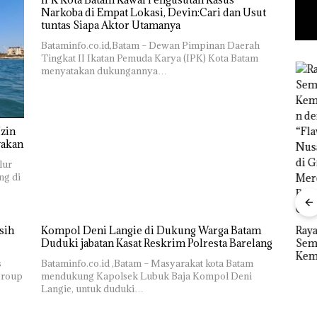
Narkoba di Empat Lokasi, Devin:Cari dan Usut
tuntas Siapa Aktor Utamanya
Bataminfo.co.id,Batam – Dewan Pimpinan Daerah
Tingkat II Ikatan Pemuda Karya (IPK) Kota Batam
menyatakan dukungannya…
zin
yakan
lur
ng di
“Double
Winner”,
Abimanyu
sih
Kompol Deni Langie di Dukung Warga Batam
Ray
Melesat
Duduki jabatan Kasat Reskrim Polresta Barelang
Sem
Kejari
Kibarkan
Kem
Natuna
Merah Putih
s
Bataminfo.co.id ,Batam – Masyarakat kota Batam
n d
Tetapkan
Dua Kali di
group
mendukung Kapolsek Lubuk Baja Kompol Deni
“Fla
Kades Selaut
Thailand
Langie, untuk duduki…
Nus
Nonaktif
Baja
di G
Dekan FIKP
sebagai
an