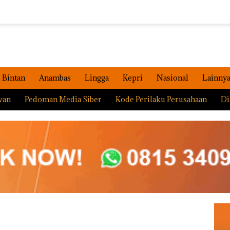
Bintan
Anambas
Lingga
Kepri
Nasional
Lainny
wan
Pedoman Media Siber
Kode Perilaku Perusahaan
Di