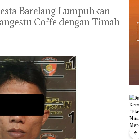
lresta Barelang Lumpuhkan
Pangestu Coffe dengan Timah
Menteri ATR Nusron
Wahid Sorot Skandal
Jual-Beli Kavling Laut