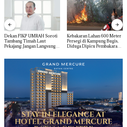
Dekan FIKP UMRAH Soroti
Kebakaran Lahan 600 Meter
Tambang Timah Laut
Persegi di Kampung Bugis,
Pekajang: Jangan Langsung
Diduga Dipicu Pembakaran
Bicara Kerugian, Buktikan
Sampah
Dulu Kerusakan
Lingkungannya