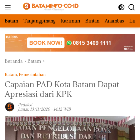
Langsung
ke
konten
Batam
Tanjungpinang
Karimun
Bintan
Anambas
Ling
Beranda
Batam
Batam
,
Pemerintahan
Capaian PAD Kota Batam Dapat
Apresiasi dari KPK
Redaksi
Jumat, 13/11/2020 - 14:12 WIB