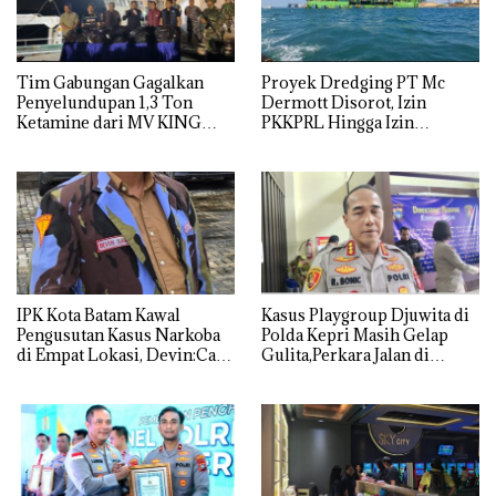
Tim Gabungan Gagalkan
Proyek Dredging PT Mc
Penyelundupan 1,3 Ton
Dermott Disorot, Izin
Ketamine dari MV KING
PKKPRL Hingga Izin
Lingkungan Dipertanyakan
IPK Kota Batam Kawal
Kasus Playgroup Djuwita di
Pengusutan Kasus Narkoba
Polda Kepri Masih Gelap
di Empat Lokasi, Devin:Cari
Gulita,Perkara Jalan di
dan Usut tuntas Siapa Aktor
Tempat
Utamanya