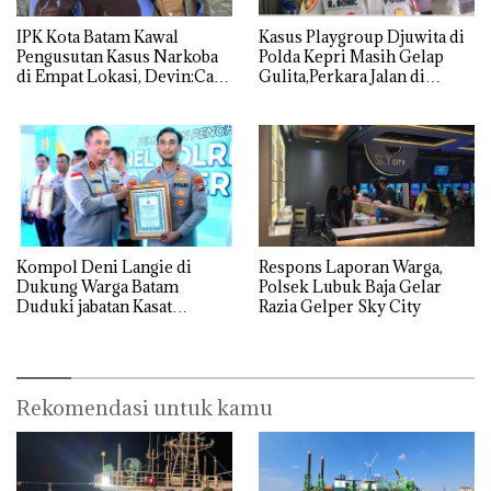
IPK Kota Batam Kawal
Kasus Playgroup Djuwita di
Pengusutan Kasus Narkoba
Polda Kepri Masih Gelap
di Empat Lokasi, Devin:Cari
Gulita,Perkara Jalan di
dan Usut tuntas Siapa Aktor
Tempat
Utamanya
Kompol Deni Langie di
Respons Laporan Warga,
Dukung Warga Batam
Polsek Lubuk Baja Gelar
Duduki jabatan Kasat
Razia Gelper Sky City
Reskrim Polresta Barelang
Rekomendasi untuk kamu