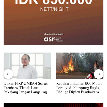
Dekan FIKP UMRAH Soroti
Kebakaran Lahan 600 Meter
Tambang Timah Laut
Persegi di Kampung Bugis,
Pekajang: Jangan Langsung
Diduga Dipicu Pembakaran
Bicara Kerugian, Buktikan
Sampah
Dulu Kerusakan
Lingkungannya