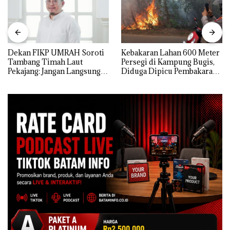
Dekan FIKP UMRAH Soroti
Kebakaran Lahan 600 Meter
Tambang Timah Laut
Persegi di Kampung Bugis,
Pekajang: Jangan Langsung
Diduga Dipicu Pembakaran
Bicara Kerugian, Buktikan
Sampah
Dulu Kerusakan
Lingkungannya