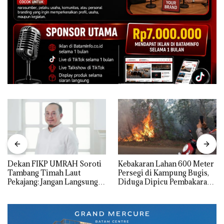
Dekan FIKP UMRAH Soroti
Kebakaran Lahan 600 Meter
Tambang Timah Laut
Persegi di Kampung Bugis,
Pekajang: Jangan Langsung
Diduga Dipicu Pembakaran
Bicara Kerugian, Buktikan
Sampah
Dulu Kerusakan
Lingkungannya