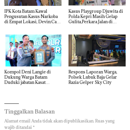
IPK Kota Batam Kawal
Kasus Playgroup Djuwita di
Pengusutan Kasus Narkoba
Polda Kepri Masih Gelap
di Empat Lokasi, Devin:Cari
Gulita,Perkara Jalan di
dan Usut tuntas Siapa Aktor
Tempat
Utamanya
Kompol Deni Langie di
Respons Laporan Warga,
Dukung Warga Batam
Polsek Lubuk Baja Gelar
Duduki jabatan Kasat
Razia Gelper Sky City
Reskrim Polresta Barelang
Tinggalkan Balasan
Alamat email Anda tidak akan dipublikasikan.
Ruas yang
wajib ditandai
*