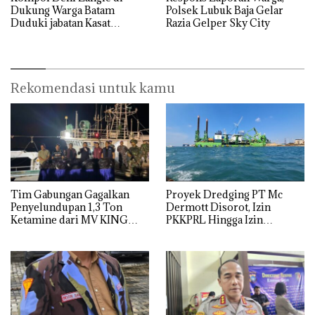
Dukung Warga Batam
Polsek Lubuk Baja Gelar
Duduki jabatan Kasat
Razia Gelper Sky City
Reskrim Polresta Barelang
Rekomendasi untuk kamu
Tim Gabungan Gagalkan
Proyek Dredging PT Mc
Penyelundupan 1,3 Ton
Dermott Disorot, Izin
Ketamine dari MV KING
PKKPRL Hingga Izin
Lingkungan Dipertanyakan