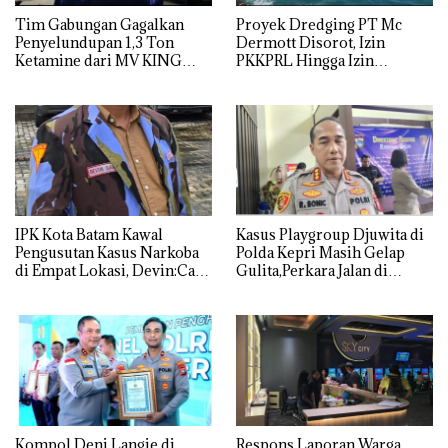
Tim Gabungan Gagalkan
Proyek Dredging PT Mc
Penyelundupan 1,3 Ton
Dermott Disorot, Izin
Ketamine dari MV KING
PKKPRL Hingga Izin
Lingkungan Dipertanyakan
IPK Kota Batam Kawal
Kasus Playgroup Djuwita di
Pengusutan Kasus Narkoba
Polda Kepri Masih Gelap
di Empat Lokasi, Devin:Cari
Gulita,Perkara Jalan di
dan Usut tuntas Siapa Aktor
Tempat
Utamanya
Kompol Deni Langie di
Respons Laporan Warga,