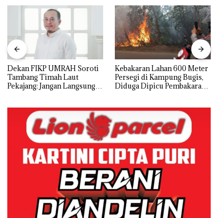
Dekan FIKP UMRAH Soroti
Kebakaran Lahan 600 Meter
Tambang Timah Laut
Persegi di Kampung Bugis,
Pekajang: Jangan Langsung
Diduga Dipicu Pembakaran
Bicara Kerugian, Buktikan
Sampah
Dulu Kerusakan
Lingkungannya