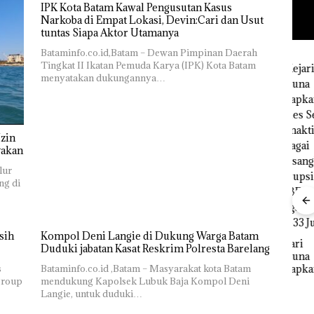
IPK Kota Batam Kawal Pengusutan Kasus
Narkoba di Empat Lokasi, Devin:Cari dan Usut
tuntas Siapa Aktor Utamanya
Bataminfo.co.id,Batam – Dewan Pimpinan Daerah
Tingkat II Ikatan Pemuda Karya (IPK) Kota Batam
menyatakan dukungannya…
“Double
Ray
Winner”,
Sem
Abimanyu
Kem
zin
Baja
Melesat
n d
yakan
an
Kibarkan
“Fla
lur
idikan
Merah Putih
Nus
ng di
n
Dua Kali di
di G
ibawa
Thailand
Mer
zin:
Bat
Cen
sih
Kompol Deni Langie di Dukung Warga Batam
ta
Kejari
Duduki jabatan Kasat Reskrim Polresta Barelang
uh!
Natuna
s
Bataminfo.co.id ,Batam – Masyarakat kota Batam
Tetapkan
group
mendukung Kapolsek Lubuk Baja Kompol Deni
Kades Selaut
Langie, untuk duduki…
Nonaktif
Dekan FIKP
sebagai