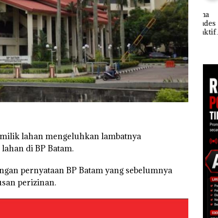
Nusa
di Batam
Kejari Natuna
Mer
Tetapkan Kades
Cen
an
Selaut Nonaktif
1,6
sebagai Tersangka
h
Korupsi APBDes,
Negara Rugi Rp533
 di
Juta
ah
dupkan
milik lahan mengeluhkan lambatnya
lahan di BP Batam.
dengan pernyataan BP Batam yang sebelumnya
an perizinan.