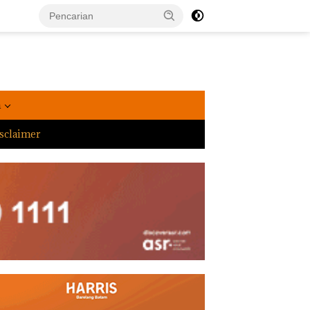
a
sclaimer