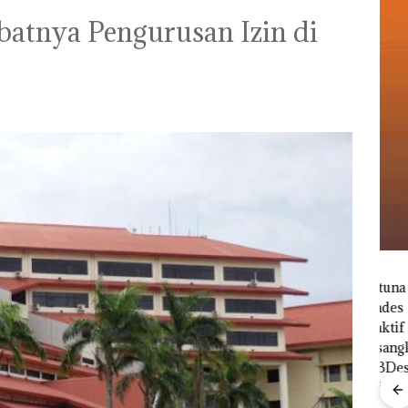
atnya Pengurusan Izin di
Ray
Menteri ATR Nusron
Kem
Wahid Sorot Skandal
“Fla
Jual-Beli Kavling Laut