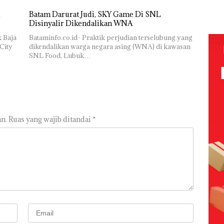
UMRAH:
Tersangka
Pengelolaan
Korupsi
Batam Darurat Judi, SKY Game Di SNL
Sedimentasi
APBDes,
Disinyalir Dikendalikan WNA
Laut di Kepri
Negara Rugi
k Baja
Bataminfo.co.id- Praktik perjudian terselubung yang
Harus
Rp533 Juta
City
dikendalikan warga negara asing (WNA) di kawasan
Dibuktikan
SNL Food, Lubuk…
Secara
Ilmiah,
Jangan
Sampai
Bertentangan
dengan
Konservasi
n.
Ruas yang wajib ditandai
*