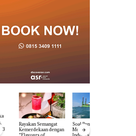
akan Semangat
‎Soal Pengerukan PT
Bukan Pidana, Pol
erdekaan dengan
McDermott
Lubuk Baja Hentik
vours of
Indonesia, KSOP
Penyelidikan Lap