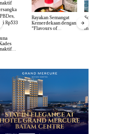
akan Semangat
‎Soal Pengerukan PT
Bukan Pidana, Pol
erdekaan dengan
McDermott
Lubuk Baja Hentik
vours of
Indonesia, KSOP
Penyelidikan Lap
ntara” di Grand
Khusus Batam
Anak Dibawa Tanp
cure Batam
Tegaskan Perizinan
Izin: Murni Sengke
tre
Ada di BP Batam
Hak Asuh!