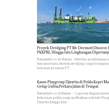
Rayakan
‎Soal
Bukan
Semangat
Pengerukan
Pidana,
Kemerdekaa
PT
Polsek
Proyek Dredging PT Mc Dermott Disorot, I
n dengan
McDermott
Lubuk 
PKKPRL Hingga Izin Lingkungan Dipertan
“Flavours of
Indonesia,
Hentik
Bataminfo.co.id-Batam- Aktivitas pendalaman a
Nusantara”
KSOP
Penyel
laut atau biasa disebut dredging yang berlangsu
di Grand
Khusus
Lapora
kawasan perairan PT…
Mercure
Batam
Anak D
Batam
Tegaskan
Tanpa I
Centre
Perizinan
Murni
Kasus Playgroup Djuwita di Polda Kepri Ma
Ada di BP
Sengke
Gelap Gulita,Perkara Jalan di Tempat
Batam
Hak As
Bataminfo.co.id Batam — Laporan dugaan kasu
kekerasan psikis yang melibatkan sekolah Play
Djuwita hingga kini…