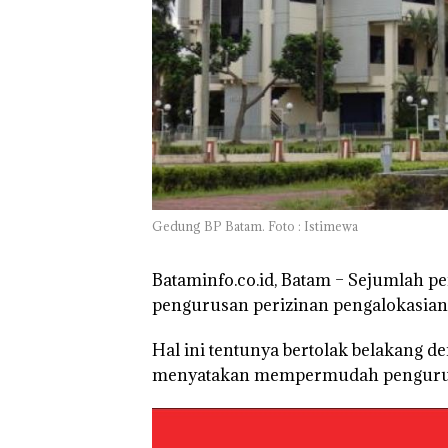
TNI AL Gagalk
Penyelundupan 
Ton Pasir Tima
Ilegal di Lingga,
Disembunyikan
Bawah Keramb
untuk Diselun
ke Malaysia
Gedung BP Batam. Foto : Istimewa
Bataminfo.co.id, Batam –
Sejumlah pe
pengurusan perizinan pengalokasian 
Hal ini tentunya bertolak belakang 
menyatakan mempermudah pengurus