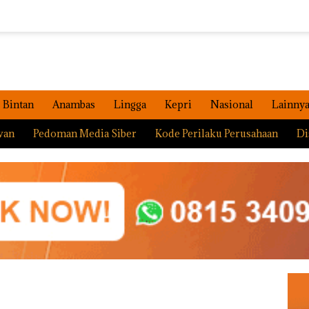
Bintan
Anambas
Lingga
Kepri
Nasional
Lainny
wan
Pedoman Media Siber
Kode Perilaku Perusahaan
Di