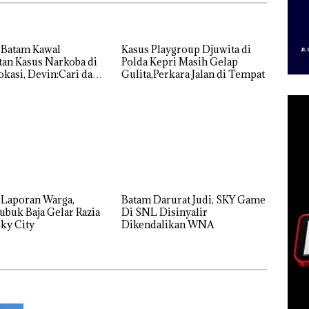
 Batam Kawal
Kasus Playgroup Djuwita di
an Kasus Narkoba di
Polda Kepri Masih Gelap
kasi, Devin:Cari dan
Gulita,Perkara Jalan di Tempat
tas Siapa Aktor
ya
 Laporan Warga,
Batam Darurat Judi, SKY Game
ubuk Baja Gelar Razia
Di SNL Disinyalir
ky City
Dikendalikan WNA