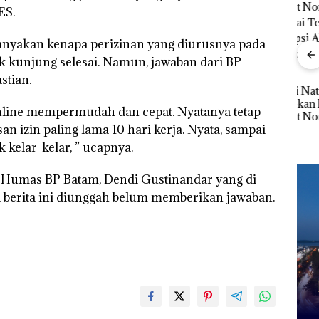
ES.
”,
Ray
nyakan kenapa perizinan yang diurusnya pada
sat
Kem
ak kunjung selesai. Namun, jawaban dari BP
 Putih
“Fla
stian.
iland
Nusa
Kejari Natuna
Mer
Tetapkan Kades
Cen
Dekan FIKP UMRAH:
nline mempermudah dan cepat. Nyatanya tetap
Selaut Nonaktif
Pengelolaan
an izin paling lama 10 hari kerja. Nyata, sampai
sebagai Tersangka
Sedimentasi Laut di
Korupsi APBDes,
Kepri Harus
 kelar-kelar, ” ucapnya.
Negara Rugi Rp533
Dibuktikan Secara
Juta
Ilmiah, Jangan Sampai
n Humas BP Batam, Dendi Gustinandar yang di
Bertentangan dengan
Konservasi
ga berita ini diunggah belum memberikan jawaban.