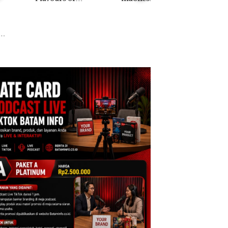
ntara” di Grand
Khusus Batam
Anak Dibawa Tanp
cure Batam
Tegaskan Perizinan
Izin: Murni Sengke
tre
Ada di BP Batam
Hak Asuh!