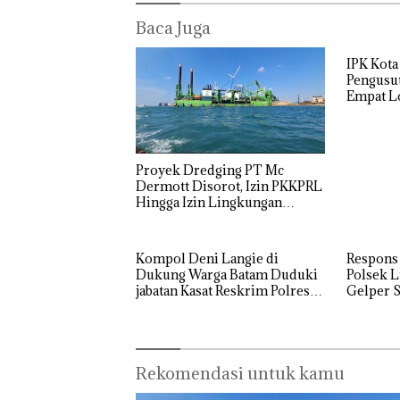
Baca Juga
IPK Kota
Pengusut
Empat Lo
Usut tun
Utaman
Proyek Dredging PT Mc
Dermott Disorot, Izin PKKPRL
Hingga Izin Lingkungan
Dipertanyakan
Kompol Deni Langie di
Respons
Dukung Warga Batam Duduki
Polsek L
jabatan Kasat Reskrim Polresta
Gelper S
Barelang
Rekomendasi untuk kamu