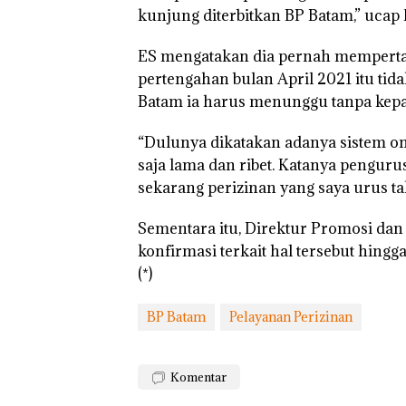
kunjung diterbitkan BP Batam,” ucap 
“Double Winner
ES mengatakan dia pernah memperta
Abimanyu Mele
pertengahan bulan April 2021 itu tid
Kibarkan Merah
Batam ia harus menunggu tanpa kepa
Dua Kali di Tha
“Dulunya dikatakan adanya sistem o
saja lama dan ribet. Katanya pengurus
sekarang perizinan yang saya urus tak
Sementara itu, Direktur Promosi da
konfirmasi terkait hal tersebut hing
(*)
BP Batam
Pelayanan Perizinan
Komentar