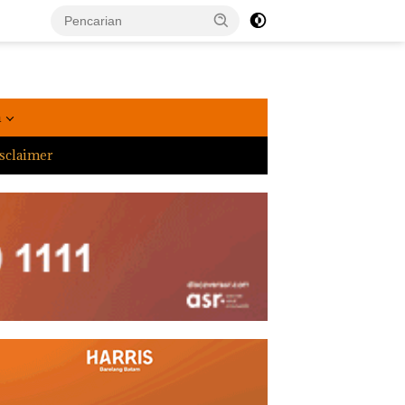
a
sclaimer