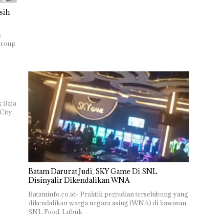
sih
s
group
k Baja
City
Batam Darurat Judi, SKY Game Di SNL
Disinyalir Dikendalikan WNA
Bataminfo.co.id- Praktik perjudian terselubung yang
dikendalikan warga negara asing (WNA) di kawasan
SNL Food, Lubuk…