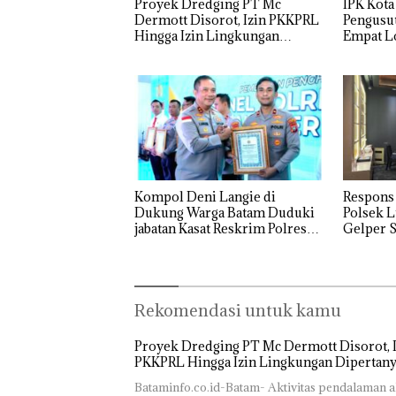
Proyek Dredging PT Mc
IPK Kota
Dermott Disorot, Izin PKKPRL
Pengusut
Hingga Izin Lingkungan
Empat Lo
Dipertanyakan
Usut tun
Utaman
Kompol Deni Langie di
Respons
Dukung Warga Batam Duduki
Polsek L
jabatan Kasat Reskrim Polresta
Gelper S
Barelang
Rekomendasi untuk kamu
Proyek Dredging PT Mc Dermott Disorot, I
PKKPRL Hingga Izin Lingkungan Dipertan
Bataminfo.co.id-Batam- Aktivitas pendalaman a