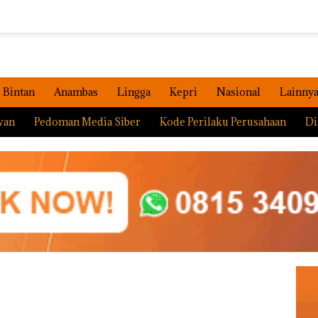
Bintan
Anambas
Lingga
Kepri
Nasional
Lainny
wan
Pedoman Media Siber
Kode Perilaku Perusahaan
Di