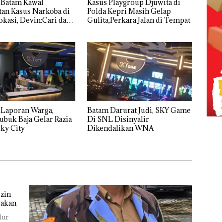
 Batam Kawal
Kasus Playgroup Djuwita di
an Kasus Narkoba di
Polda Kepri Masih Gelap
kasi, Devin:Cari dan
Gulita,Perkara Jalan di Tempat
tas Siapa Aktor
ya
 Laporan Warga,
Batam Darurat Judi, SKY Game
ubuk Baja Gelar Razia
Di SNL Disinyalir
ky City
Dikendalikan WNA
zin
yakan
lur