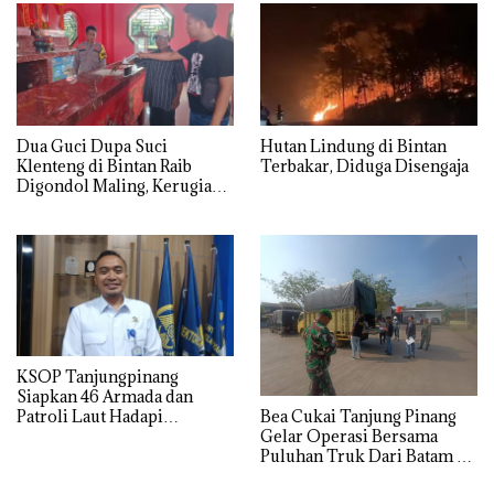
Dua Guci Dupa Suci
Hutan Lindung di Bintan
Klenteng di Bintan Raib
Terbakar, Diduga Disengaja
Digondol Maling, Kerugian
Capai Rp50 Juta
KSOP Tanjungpinang
Siapkan 46 Armada dan
Bea Cukai Tanjung Pinang
Patroli Laut Hadapi
Gelar Operasi Bersama
Lonjakan Penumpang
Puluhan Truk Dari Batam di
Nataru
Tolak Masuk ke Wilayah