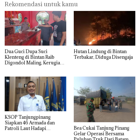
Rekomendasi untuk kamu
Dua Guci Dupa Suci
Hutan Lindung di Bintan
Klenteng di Bintan Raib
Terbakar, Diduga Disengaja
Digondol Maling, Kerugian
Capai Rp50 Juta
KSOP Tanjungpinang
Siapkan 46 Armada dan
Bea Cukai Tanjung Pinang
Patroli Laut Hadapi
Gelar Operasi Bersama
Lonjakan Penumpang
Puluhan Truk Dari Batam di
Nataru