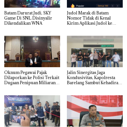
Batam Darurat Judi, SKY
Judol Marak di Batam
Game Di SNL Disinyalir
Nomor Tidak di Kenal
Dikendalikan WNA
Kirim Aplikasi Judol ke
Whatsapp Warga Batam
Oknum Pegawai Pajak
Jalin Sinergitas Jaga
Dilaporkan ke Polisi Terkait
Kondusivitas, Kapolresta
Dugaan Penipuan Miliaran
Barelang Sambut Kehadiran
Rupiah
Tokoh Pemuda Indonesia
Timur