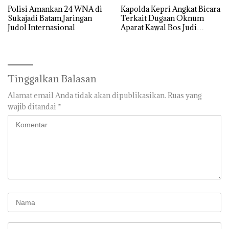
Polisi Amankan 24 WNA di
‎Kapolda Kepri Angkat Bicara
Sukajadi Batam,Jaringan
Terkait Dugaan Oknum
Judol Internasional
Aparat Kawal Bos Judi
Online di Batam
Tinggalkan Balasan
Alamat email Anda tidak akan dipublikasikan.
Ruas yang
wajib ditandai
*