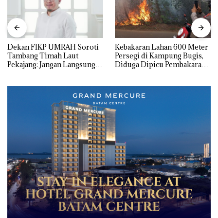
Dekan FIKP UMRAH Soroti
Kebakaran Lahan 600 Meter
Tambang Timah Laut
Persegi di Kampung Bugis,
Pekajang: Jangan Langsung
Diduga Dipicu Pembakaran
Bicara Kerugian, Buktikan
Sampah
Dulu Kerusakan
Lingkungannya