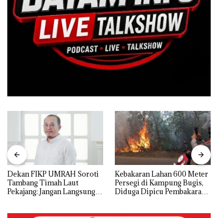
Dekan FIKP UMRAH Soroti
Kebakaran Lahan 600 Meter
Tambang Timah Laut
Persegi di Kampung Bugis,
Pekajang: Jangan Langsung
Diduga Dipicu Pembakaran
Bicara Kerugian, Buktikan
Sampah
Dulu Kerusakan
Lingkungannya