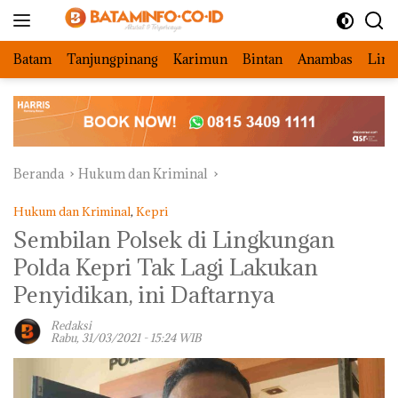
Langsung
ke
konten
Batam
Tanjungpinang
Karimun
Bintan
Anambas
Ling
Beranda
Hukum dan Kriminal
Hukum dan Kriminal
,
Kepri
Sembilan Polsek di Lingkungan
Polda Kepri Tak Lagi Lakukan
Penyidikan, ini Daftarnya
Redaksi
Rabu, 31/03/2021 - 15:24 WIB