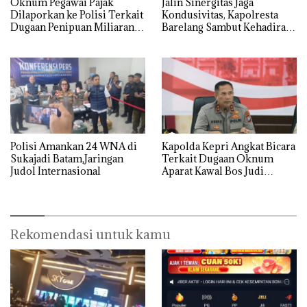
Oknum Pegawai Pajak
Jalin Sinergitas Jaga
Dilaporkan ke Polisi Terkait
Kondusivitas, Kapolresta
Dugaan Penipuan Miliaran
Barelang Sambut Kehadiran
Rupiah
Tokoh Pemuda Indonesia
Timur
Polisi Amankan 24 WNA di
‎Kapolda Kepri Angkat Bicara
Sukajadi Batam,Jaringan
Terkait Dugaan Oknum
Judol Internasional
Aparat Kawal Bos Judi
Online di Batam
Rekomendasi untuk kamu