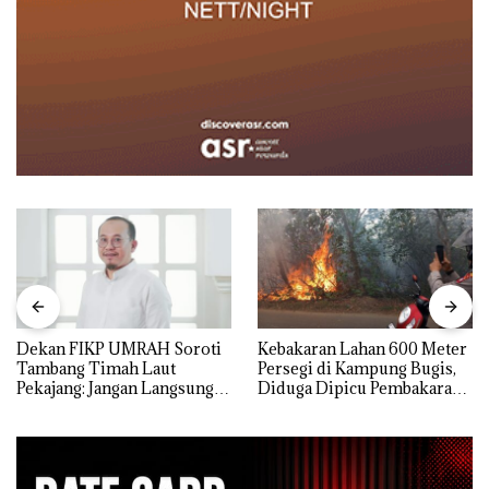
Dekan FIKP UMRAH Soroti
Kebakaran Lahan 600 Meter
Tambang Timah Laut
Persegi di Kampung Bugis,
Pekajang: Jangan Langsung
Diduga Dipicu Pembakaran
Bicara Kerugian, Buktikan
Sampah
Dulu Kerusakan
Lingkungannya