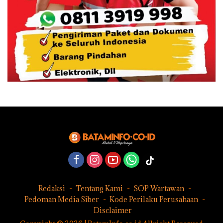
Redaksi
Tentang Kami
SOP Wartawan
Pedoman Media Siber
Kode Perilaku Perusahaan
Disclaimer