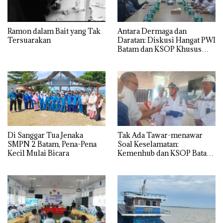
Ramon dalam Bait yang Tak
Antara Dermaga dan
Tersuarakan
Daratan: Diskusi Hangat PWI
Batam dan KSOP Khusus
Batam
Di Sanggar Tua Jenaka
Tak Ada Tawar-menawar
SMPN 2 Batam, Pena-Pena
Soal Keselamatan:
Kecil Mulai Bicara
Kemenhub dan KSOP Batam
Perketat Kelaikan Kapal
Jelang Lebaran 2026