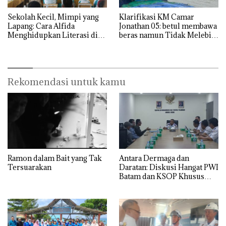
Sekolah Kecil, Mimpi yang
Klarifikasi KM Camar
Lapang: Cara Alfida
Jonathan 05: betul membawa
Menghidupkan Literasi di
beras namun Tidak Melebihi
SMPN 38 Batam
Muatan
Rekomendasi untuk kamu
Ramon dalam Bait yang Tak
Antara Dermaga dan
Tersuarakan
Daratan: Diskusi Hangat PWI
Batam dan KSOP Khusus
Batam