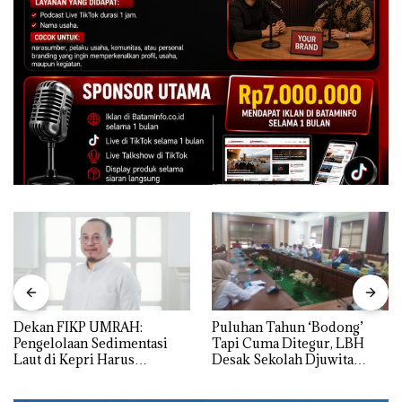
Dekan FIKP UMRAH:
Puluhan Tahun ‘Bodong’
Pengelolaan Sedimentasi
Tapi Cuma Ditegur, LBH
Laut di Kepri Harus
Desak Sekolah Djuwita
Dibuktikan Secara Ilmiah,
Batam Segera Ditutup!
Jangan Sampai Bertentangan