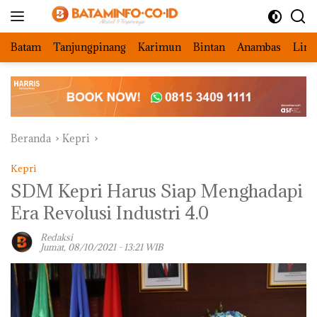
Langsung
ke
konten
Batam
Tanjungpinang
Karimun
Bintan
Anambas
Ling
Beranda
Kepri
Kepri
SDM Kepri Harus Siap Menghadapi
Era Revolusi Industri 4.0
Redaksi
Jumat, 08/10/2021 - 13:21 WIB