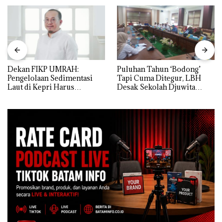
Dekan FIKP UMRAH:
Puluhan Tahun ‘Bodong’
Pengelolaan Sedimentasi
Tapi Cuma Ditegur, LBH
Laut di Kepri Harus
Desak Sekolah Djuwita
Dibuktikan Secara Ilmiah,
Batam Segera Ditutup!
Jangan Sampai Bertentangan
dengan Konservasi