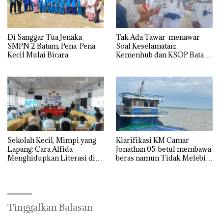
Di Sanggar Tua Jenaka
Tak Ada Tawar-menawar
SMPN 2 Batam, Pena-Pena
Soal Keselamatan:
Kecil Mulai Bicara
Kemenhub dan KSOP Batam
Perketat Kelaikan Kapal
Jelang Lebaran 2026
Sekolah Kecil, Mimpi yang
Klarifikasi KM Camar
Lapang: Cara Alfida
Jonathan 05: betul membawa
Menghidupkan Literasi di
beras namun Tidak Melebihi
SMPN 38 Batam
Muatan
Tinggalkan Balasan