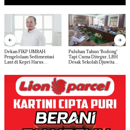
Dekan FIKP UMRAH:
Puluhan Tahun ‘Bodong’
Pengelolaan Sedimentasi
Tapi Cuma Ditegur, LBH
Laut di Kepri Harus
Desak Sekolah Djuwita
Dibuktikan Secara Ilmiah,
Batam Segera Ditutup!
Jangan Sampai Bertentangan
dengan Konservasi