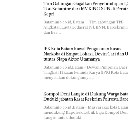
Tim Gabungan Gagalkan Penyelundupan 1,3
Ton Ketamine dari MV KING SUN di Perairan
‎​Bataminfo.co.id, Batam — Tim gabungan TNI
Angkatan Laut (Kodaeral IV), BNN, Bareskrim P
dan Bea…
IPK Kota Batam Kawal Pengusutan Kasus
Narkoba di Empat Lokasi, Devin:Cari dan 
tuntas Siapa Aktor Utamanya
Bataminfo.co.id,Batam – Dewan Pimpinan Daer
Tingkat II Ikatan Pemuda Karya (IPK) Kota Bat
menyatakan dukungannya…
Kompol Deni Langie di Dukung Warga Batam
Duduki jabatan Kasat Reskrim Polresta Bar
Bataminfo.co.id ,Batam – Masyarakat kota Bata
mendukung Kapolsek Lubuk Baja Kompol Den
Langie, untuk duduki…