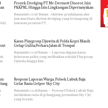
Proyek Dredging PT Mc Dermott Disorot, Izin
PKKPRL Hingga Izin Lingkungan Dipertanyakan
Bataminfo.co.id-Batam- Aktivitas pendalaman alur
laut atau biasa disebut dredging yang berlangsung di
olri,
kawasan perairan PT…
Kasus Playgroup Djuwita di Polda Kepri Masih
Usut
Gelap Gulita,Perkara Jalan di Tempat
Bataminfo.co.id Batam — Laporan dugaan kasus
ah
kekerasan psikis yang melibatkan sekolah Playgroup
am
Djuwita hingga kini…
Respons Laporan Warga, Polsek Lubuk Baja
elang
Gelar Razia Gelper Sky City
m
Bataminfo.co.id,Batam — Personel Polsek Lubuk Baja
i
melakukan razia di gelanggang permainan Sky City
yang berada…