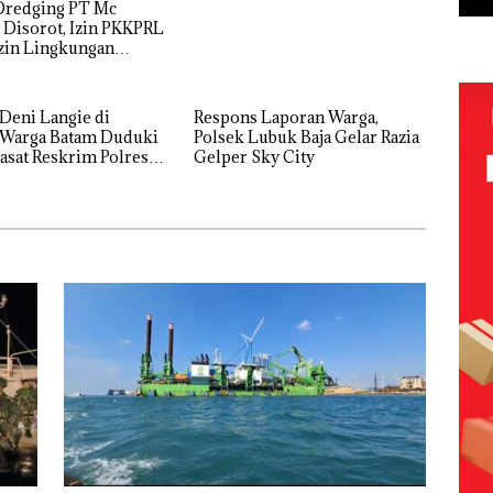
Dredging PT Mc
Disorot, Izin PKKPRL
zin Lingkungan
nyakan
Deni Langie di
Respons Laporan Warga,
Polsek Lubuk Baja Gelar Razia
Kasat Reskrim Polresta
Gelper Sky City
g