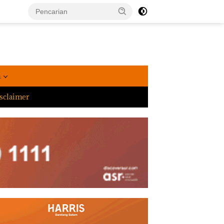
a
sclaimer