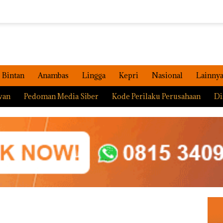
Bintan
Anambas
Lingga
Kepri
Nasional
Lainny
wan
Pedoman Media Siber
Kode Perilaku Perusahaan
Di