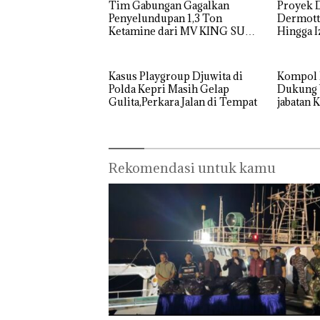
Tim Gabungan Gagalkan
Proyek 
Penyelundupan 1,3 Ton
Dermott 
Ketamine dari MV KING SUN
Hingga I
Diperta
Kasus Playgroup Djuwita di
Kompol 
Polda Kepri Masih Gelap
Dukung Warga Batam Duduki
Gulita,Perkara Jalan di Tempat
jabatan 
Barelan
Rekomendasi untuk kamu