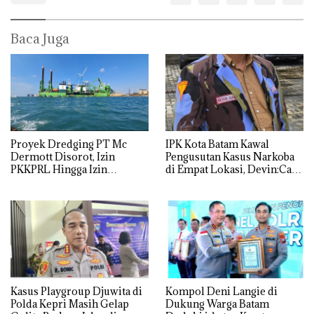
Baca Juga
Proyek Dredging PT Mc
IPK Kota Batam Kawal
Dermott Disorot, Izin
Pengusutan Kasus Narkoba
PKKPRL Hingga Izin
di Empat Lokasi, Devin:Cari
Lingkungan Dipertanyakan
dan Usut tuntas Siapa Aktor
Utamanya
Kasus Playgroup Djuwita di
Kompol Deni Langie di
Polda Kepri Masih Gelap
Dukung Warga Batam