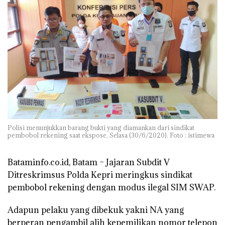
Polisi menunjukkan barang bukti yang diamankan dari sindikat
pembobol rekening saat ekspose, Selasa (30/6/2020). Foto : istimewa
Bataminfo.co.id, Batam
– Jajaran Subdit V
Ditreskrimsus Polda Kepri meringkus sindikat
pembobol rekening dengan modus ilegal SIM SWAP.
Adapun pelaku yang dibekuk yakni NA yang
berperan pengambil alih kepemilikan nomor telepon