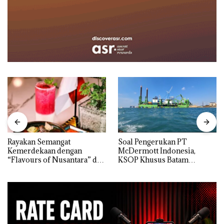
Rayakan Semangat
‎Soal Pengerukan PT
Kemerdekaan dengan
McDermott Indonesia,
“Flavours of Nusantara” di
KSOP Khusus Batam
Grand Mercure Batam
Tegaskan Perizinan Ada di
Centre
BP Batam