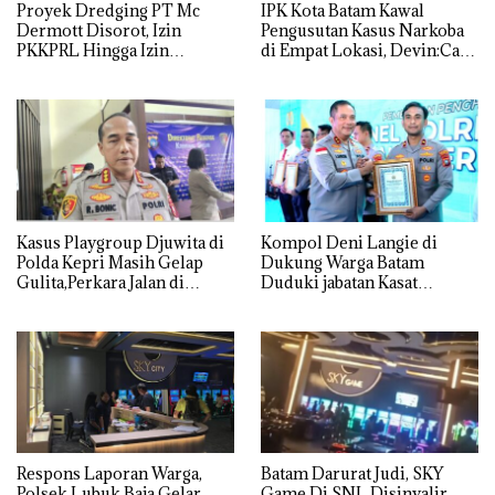
Proyek Dredging PT Mc
IPK Kota Batam Kawal
Dermott Disorot, Izin
Pengusutan Kasus Narkoba
PKKPRL Hingga Izin
di Empat Lokasi, Devin:Cari
Lingkungan Dipertanyakan
dan Usut tuntas Siapa Aktor
Utamanya
Kasus Playgroup Djuwita di
Kompol Deni Langie di
Polda Kepri Masih Gelap
Dukung Warga Batam
Gulita,Perkara Jalan di
Duduki jabatan Kasat
Tempat
Reskrim Polresta Barelang
Respons Laporan Warga,
Batam Darurat Judi, SKY
Polsek Lubuk Baja Gelar
Game Di SNL Disinyalir