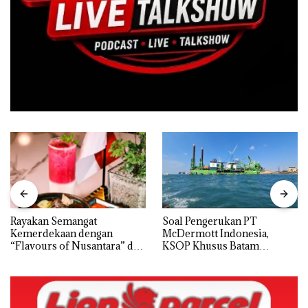
Rayakan Semangat
‎Soal Pengerukan PT
Kemerdekaan dengan
McDermott Indonesia,
“Flavours of Nusantara” di
KSOP Khusus Batam
Grand Mercure Batam
Tegaskan Perizinan Ada di
Centre
BP Batam