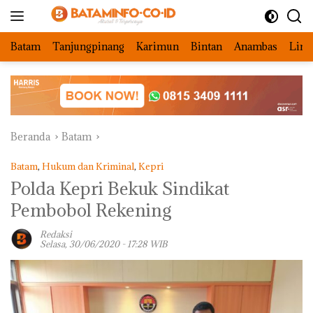
Langsung
ke
konten
Batam
Tanjungpinang
Karimun
Bintan
Anambas
Ling
Beranda
Batam
Batam
,
Hukum dan Kriminal
,
Kepri
Polda Kepri Bekuk Sindikat
Pembobol Rekening
Redaksi
Selasa, 30/06/2020 - 17:28 WIB