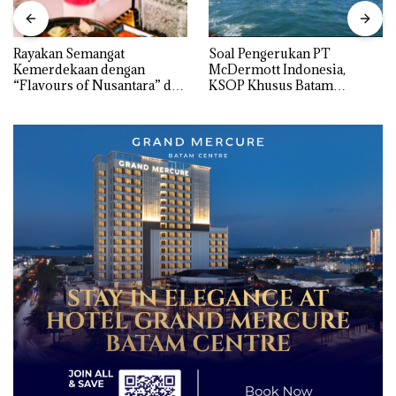
Rayakan Semangat
‎Soal Pengerukan PT
Kemerdekaan dengan
McDermott Indonesia,
“Flavours of Nusantara” di
KSOP Khusus Batam
Grand Mercure Batam
Tegaskan Perizinan Ada di
Centre
BP Batam