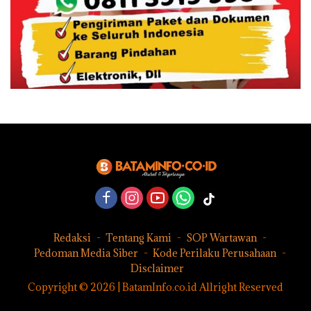
Redaksi
Tentang Kami
SOP Wartawan
Pedoman Media Siber
Kode Perilaku Perusahaan
Disclaimer
Copyright © 2026 | BatamInfo.co.id Allright Reserved