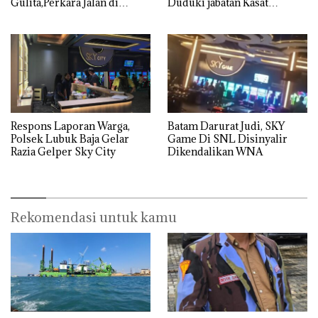
Gulita,Perkara Jalan di
Duduki jabatan Kasat
Tempat
Reskrim Polresta Barelang
Respons Laporan Warga,
Batam Darurat Judi, SKY
Polsek Lubuk Baja Gelar
Game Di SNL Disinyalir
Razia Gelper Sky City
Dikendalikan WNA
Rekomendasi untuk kamu