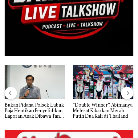
Bukan Pidana, Polsek Lubuk
“Double Winner”, Abimanyu
Baja Hentikan Penyelidikan
Melesat Kibarkan Merah
Laporan Anak Dibawa Tanpa
Putih Dua Kali di Thailand
Izin: Murni Sengketa Hak
Asuh!