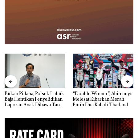
Bukan Pidana, Polsek Lubuk
“Double Winner”, Abimanyu
Baja Hentikan Penyelidikan
Melesat Kibarkan Merah
Laporan Anak Dibawa Tanpa
Putih Dua Kali di Thailand
Izin: Murni Sengketa Hak
Asuh!