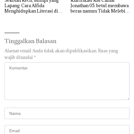
Sekolah Kecil, Mimpi yang
Klarifikasi KM Camar
Lapang: Cara Alfida
Jonathan 05: betul membawa
Menghidupkan Literasi di
beras namun Tidak Melebihi
SMPN 38 Batam
Muatan
Tinggalkan Balasan
Alamat email Anda tidak akan dipublikasikan.
Ruas yang
wajib ditandai
*