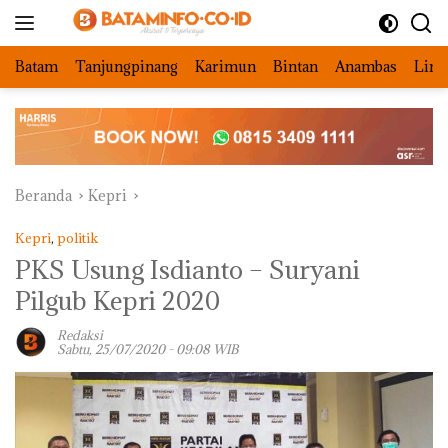
Langsung
ke
konten
Batam
Tanjungpinang
Karimun
Bintan
Anambas
Ling
Beranda
Kepri
Kepri
,
politik
PKS Usung Isdianto – Suryani
Pilgub Kepri 2020
Redaksi
Sabtu, 25/07/2020 - 09:08 WIB