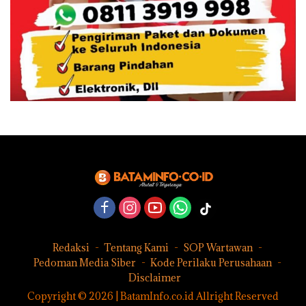
Redaksi
Tentang Kami
SOP Wartawan
Pedoman Media Siber
Kode Perilaku Perusahaan
Disclaimer
Copyright © 2026 | BatamInfo.co.id Allright Reserved