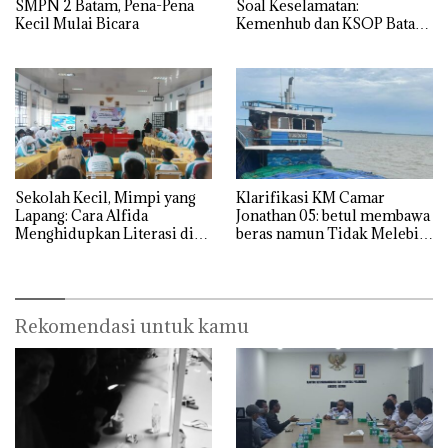
SMPN 2 Batam, Pena-Pena
Soal Keselamatan:
Kecil Mulai Bicara
Kemenhub dan KSOP Batam
Perketat Kelaikan Kapal
Jelang Lebaran 2026
Sekolah Kecil, Mimpi yang
Klarifikasi KM Camar
Lapang: Cara Alfida
Jonathan 05: betul membawa
Menghidupkan Literasi di
beras namun Tidak Melebihi
SMPN 38 Batam
Muatan
Rekomendasi untuk kamu