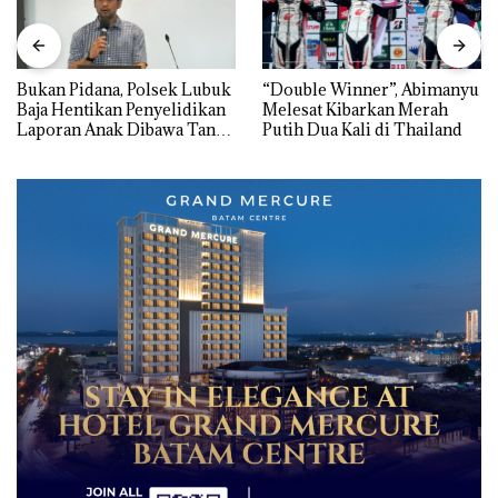
Bukan Pidana, Polsek Lubuk
“Double Winner”, Abimanyu
Baja Hentikan Penyelidikan
Melesat Kibarkan Merah
Laporan Anak Dibawa Tanpa
Putih Dua Kali di Thailand
Izin: Murni Sengketa Hak
Asuh!