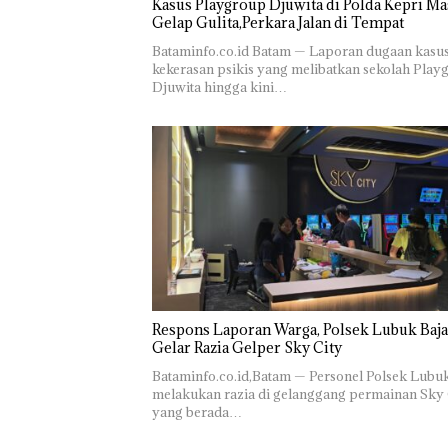
Kasus Playgroup Djuwita di Polda Kepri Ma
Gelap Gulita,Perkara Jalan di Tempat
Bataminfo.co.id Batam — Laporan dugaan kasu
kekerasan psikis yang melibatkan sekolah Play
Djuwita hingga kini…
Respons Laporan Warga, Polsek Lubuk Baja
Gelar Razia Gelper Sky City
Bataminfo.co.id,Batam — Personel Polsek Lubu
melakukan razia di gelanggang permainan Sky 
yang berada…