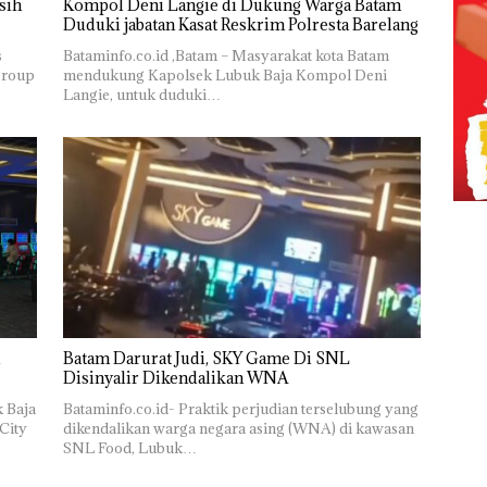
sih
Kompol Deni Langie di Dukung Warga Batam
Duduki jabatan Kasat Reskrim Polresta Barelang
s
Bataminfo.co.id ,Batam – Masyarakat kota Batam
group
mendukung Kapolsek Lubuk Baja Kompol Deni
Langie, untuk duduki…
Batam Darurat Judi, SKY Game Di SNL
Disinyalir Dikendalikan WNA
k Baja
Bataminfo.co.id- Praktik perjudian terselubung yang
City
dikendalikan warga negara asing (WNA) di kawasan
SNL Food, Lubuk…