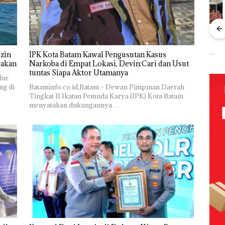
“Double
Dekan FIKP
Kejari
Ray
Winner”,
UMRAH:
Natuna
Sem
Abimanyu
Pengelolaan
Tetapkan
Kem
zin
IPK Kota Batam Kawal Pengusutan Kasus
Baja
Melesat
Sedimentasi
Kades Selaut
n d
yakan
Narkoba di Empat Lokasi, Devin:Cari dan Usut
an
Kibarkan
Laut di Kepri
Nonaktif
“Fla
tuntas Siapa Aktor Utamanya
lur
idikan
Merah Putih
Harus
sebagai
Nus
ng di
Bataminfo.co.id,Batam – Dewan Pimpinan Daerah
n
Dua Kali di
Dibuktikan
Tersangka
di G
Tingkat II Ikatan Pemuda Karya (IPK) Kota Batam
ibawa
Thailand
Secara
Korupsi
Mer
menyatakan dukungannya…
zin:
Ilmiah,
APBDes,
Bat
Jangan
Negara Rugi
Cen
ta
Sampai
Rp533 Juta
uh!
Bertentangan
dengan
Konservasi