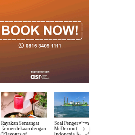
akan Semangat
‎Soal Pengerukan PT
Bukan Pidana, Pol
erdekaan dengan
McDermott
Lubuk Baja Hentik
vours of
Indonesia, KSOP
Penyelidikan Lap