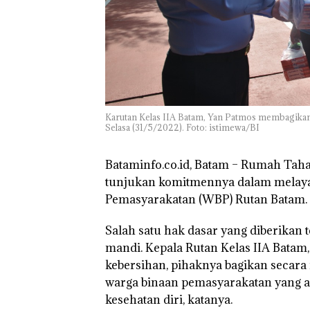
TNI AL Gagalk
Penyelundupan 
Ton Pasir Tima
Ilegal di Lingga,
Disembunyikan
Bawah Keramb
untuk Diselun
Karutan Kelas IIA Batam, Yan Patmos membagikan
ke Malaysia
Selasa (31/5/2022). Foto: istimewa/BI
Bataminfo.co.id, Batam –
Rumah Tahan
tunjukan komitmennya dalam melaya
Pemasyarakatan (WBP) Rutan Batam.
Salah satu hak dasar yang diberikan 
mandi. Kepala Rutan Kelas IIA Bata
kebersihan, pihaknya bagikan secara 
warga binaan pemasyarakatan yang ad
kesehatan diri, katanya.