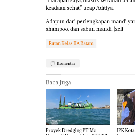
“Harapan saya, masuk ke Rutan dala
keadaan sehat,” ucap Adittya.
“Double Winner
Adapun dari perlengkapan mandi yang 
Abimanyu Mele
shampoo, dan sabun mandi. (zel)
Kibarkan Merah
Dua Kali di Tha
Rutan Kelas IIA Batam
Komentar
Baca Juga
Proyek Dredging PT Mc
IPK Kota