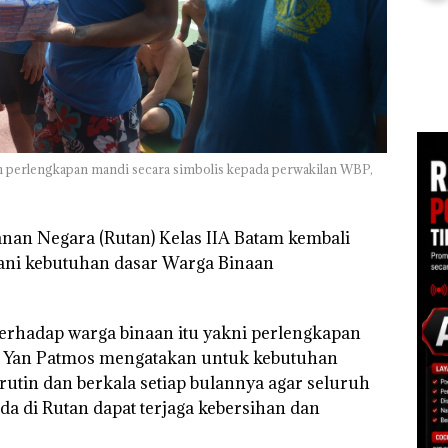
sebagai Tersangka
Nusa
di Batam
Korupsi APBDes,
Mer
Negara Rugi Rp533
Cen
an
Juta
1,6
h
 di
ah
dupkan
 perlengkapan mandi secara simbolis kepada perwakilan WBP,
an Negara (Rutan) Kelas IIA Batam kembali
ni kebutuhan dasar Warga Binaan
terhadap warga binaan itu yakni perlengkapan
m, Yan Patmos mengatakan untuk kebutuhan
rutin dan berkala setiap bulannya agar seluruh
a di Rutan dapat terjaga kebersihan dan