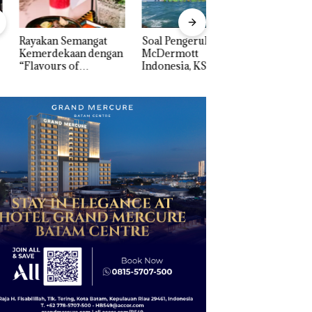
akan Semangat
‎Soal Pengerukan PT
Bukan Pidana, Pol
erdekaan dengan
McDermott
Lubuk Baja Hentik
vours of
Indonesia, KSOP
Penyelidikan Lap
ntara” di Grand
Khusus Batam
Anak Dibawa Tanp
cure Batam
Tegaskan Perizinan
Izin: Murni Sengke
tre
Ada di BP Batam
Hak Asuh!