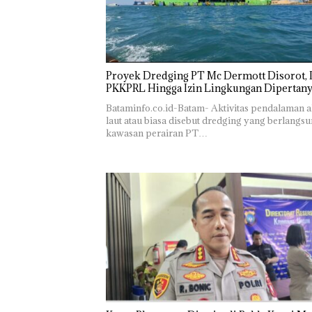
Rayakan
‎Soal
Bukan
Semangat
Pengerukan
Pidana,
Kemerdekaa
PT
Polsek
Proyek Dredging PT Mc Dermott Disorot, I
n dengan
McDermott
Lubuk 
PKKPRL Hingga Izin Lingkungan Dipertan
“Flavours of
Indonesia,
Hentik
Bataminfo.co.id-Batam- Aktivitas pendalaman a
Nusantara”
KSOP
Penyel
laut atau biasa disebut dredging yang berlangsu
di Grand
Khusus
Lapora
kawasan perairan PT…
Mercure
Batam
Anak D
Batam
Tegaskan
Tanpa I
Centre
Perizinan
Murni
Ada di BP
Sengke
Batam
Hak As