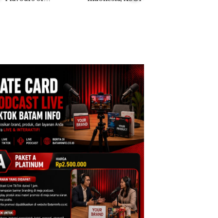
ntara” di Grand
Khusus Batam
Anak Dibawa Tanp
cure Batam
Tegaskan Perizinan
Izin: Murni Sengke
tre
Ada di BP Batam
Hak Asuh!