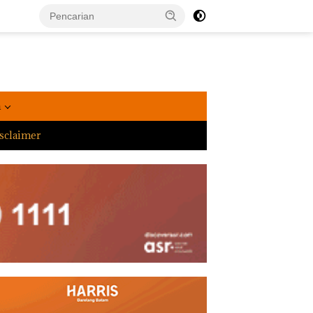
a
sclaimer