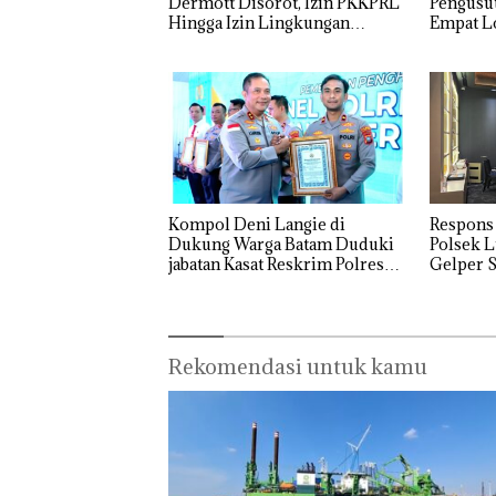
Dermott Disorot, Izin PKKPRL
Pengusut
Hingga Izin Lingkungan
Empat Lo
Dipertanyakan
Usut tun
Utaman
Kompol Deni Langie di
Respons
Dukung Warga Batam Duduki
Polsek L
jabatan Kasat Reskrim Polresta
Gelper S
Barelang
Rekomendasi untuk kamu