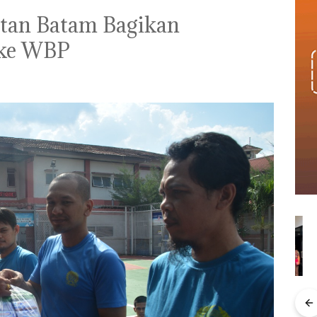
utan Batam Bagikan
 ke WBP
Kejari Natuna
Ray
Menteri ATR Nusron
Tetapkan Kades
Kem
Wahid Sorot Skandal
Selaut Nonaktif
“Fla
Jual-Beli Kavling Laut