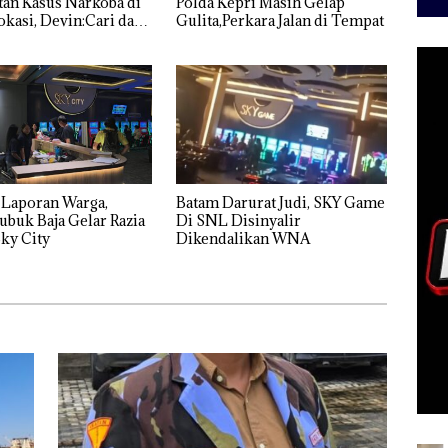
an Kasus Narkoba di
Polda Kepri Masih Gelap
kasi, Devin:Cari dan
Gulita,Perkara Jalan di Tempat
tas Siapa Aktor
ya
 Laporan Warga,
Batam Darurat Judi, SKY Game
ubuk Baja Gelar Razia
Di SNL Disinyalir
ky City
Dikendalikan WNA