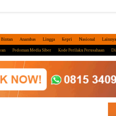
Bintan
Anambas
Lingga
Kepri
Nasional
Lainny
wan
Pedoman Media Siber
Kode Perilaku Perusahaan
Di