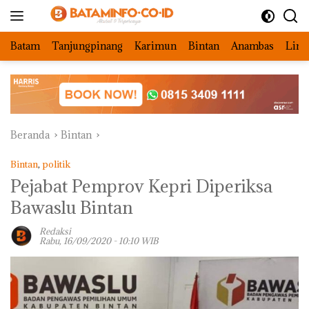
Langsung
ke
konten
Batam
Tanjungpinang
Karimun
Bintan
Anambas
Ling
Beranda
Bintan
Bintan
,
politik
Pejabat Pemprov Kepri Diperiksa
Bawaslu Bintan
Redaksi
Rabu, 16/09/2020 - 10:10 WIB