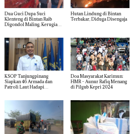
Dua Guci Dupa Suci
Hutan Lindung di Bintan
Klenteng di Bintan Raib
Terbakar, Diduga Disengaja
Digondol Maling, Kerugian
Capai Rp50 Juta
KSOP Tanjungpinang
Doa Masyarakat Karimun:
Siapkan 46 Armada dan
HMR – Aunur Rafiq Menang
Patroli Laut Hadapi
di Pilgub Kepri 2024
Lonjakan Penumpang
Nataru