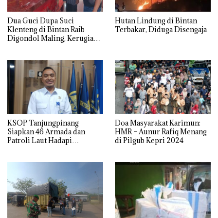
Dua Guci Dupa Suci
Hutan Lindung di Bintan
Klenteng di Bintan Raib
Terbakar, Diduga Disengaja
Digondol Maling, Kerugian
Capai Rp50 Juta
KSOP Tanjungpinang
Doa Masyarakat Karimun:
Siapkan 46 Armada dan
HMR – Aunur Rafiq Menang
Patroli Laut Hadapi
di Pilgub Kepri 2024
Lonjakan Penumpang
Nataru