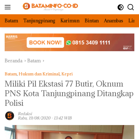
Langsung
ke
konten
Batam
Tanjungpinang
Karimun
Bintan
Anambas
Ling
Beranda
Batam
Batam
,
Hukum dan Kriminal
,
Kepri
Miliki Pil Ekstasi 77 Butir, Oknum
PNS Kota Tanjungpinang Ditangkap
Polisi
Redaksi
Rabu, 19/08/2020 - 13:42 WIB