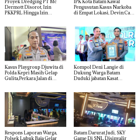
Proyek Dredging PT Mc
IPK Kota Batam Kawal
Dermott Disorot, Izin
Pengusutan Kasus Narkoba
PKKPRL Hingga Izin
di Empat Lokasi, Devin:Cari
Lingkungan Dipertanyakan
dan Usut tuntas Siapa Aktor
Utamanya
Kasus Playgroup Djuwita di
Kompol Deni Langie di
Polda Kepri Masih Gelap
Dukung Warga Batam
Gulita,Perkara Jalan di
Duduki jabatan Kasat
Tempat
Reskrim Polresta Barelang
Respons Laporan Warga,
Batam Darurat Judi, SKY
Polsek Lubuk Baja Gelar
Game Di SNL Disinyalir