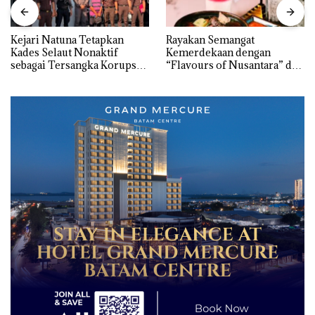
Kejari Natuna Tetapkan
Rayakan Semangat
Kades Selaut Nonaktif
Kemerdekaan dengan
sebagai Tersangka Korupsi
“Flavours of Nusantara” di
APBDes, Negara Rugi Rp533
Grand Mercure Batam
Juta
Centre