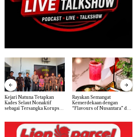
Kejari Natuna Tetapkan
Rayakan Semangat
Kades Selaut Nonaktif
Kemerdekaan dengan
sebagai Tersangka Korupsi
“Flavours of Nusantara” di
APBDes, Negara Rugi Rp533
Grand Mercure Batam
Juta
Centre