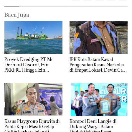
Baca Juga
Proyek Dredging PT Mc
IPK Kota Batam Kawal
Dermott Disorot, Izin
Pengusutan Kasus Narkoba
PKKPRL Hingga Izin
di Empat Lokasi, Devin:Cari
Lingkungan Dipertanyakan
dan Usut tuntas Siapa Aktor
Utamanya
Kasus Playgroup Djuwita di
Kompol Deni Langie di
Polda Kepri Masih Gelap
Dukung Warga Batam
Gulita,Perkara Jalan di
Duduki jabatan Kasat