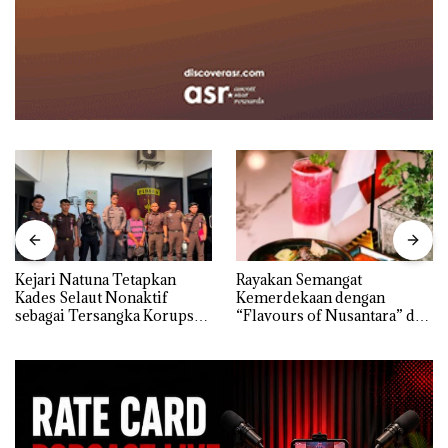
Kejari Natuna Tetapkan
Rayakan Semangat
Kades Selaut Nonaktif
Kemerdekaan dengan
sebagai Tersangka Korupsi
“Flavours of Nusantara” di
APBDes, Negara Rugi Rp533
Grand Mercure Batam
Juta
Centre