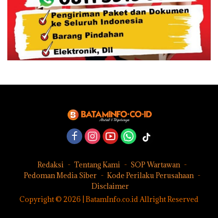
Redaksi
Tentang Kami
SOP Wartawan
Pedoman Media Siber
Kode Perilaku Perusahaan
Disclaimer
Copyright © 2026 | BatamInfo.co.id Allright Reserved