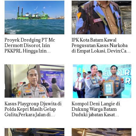
Proyek Dredging PT Mc
IPK Kota Batam Kawal
Dermott Disorot, Izin
Pengusutan Kasus Narkoba
PKKPRL Hingga Izin
di Empat Lokasi, Devin:Cari
Lingkungan Dipertanyakan
dan Usut tuntas Siapa Aktor
Utamanya
Kasus Playgroup Djuwita di
Kompol Deni Langie di
Polda Kepri Masih Gelap
Dukung Warga Batam
Gulita,Perkara Jalan di
Duduki jabatan Kasat
Tempat
Reskrim Polresta Barelang