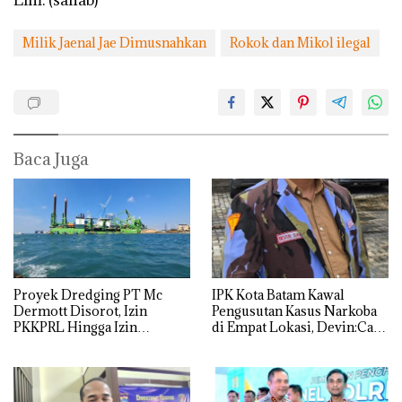
Milik Jaenal Jae Dimusnahkan
Rokok dan Mikol ilegal
Baca Juga
Proyek Dredging PT Mc
IPK Kota Batam Kawal
Dermott Disorot, Izin
Pengusutan Kasus Narkoba
PKKPRL Hingga Izin
di Empat Lokasi, Devin:Cari
Lingkungan Dipertanyakan
dan Usut tuntas Siapa Aktor
Utamanya