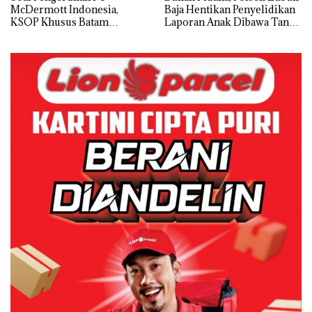
McDermott Indonesia,
Baja Hentikan Penyelidikan
KSOP Khusus Batam
Laporan Anak Dibawa Tanpa
Tegaskan Perizinan Ada di
Izin: Murni Sengketa Hak
BP Batam
Asuh!