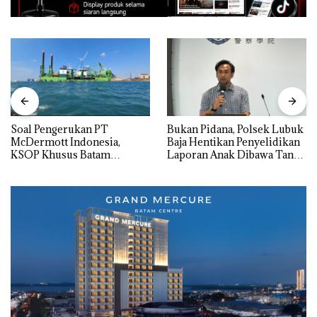
‎Soal Pengerukan PT
Bukan Pidana, Polsek Lubuk
McDermott Indonesia,
Baja Hentikan Penyelidikan
KSOP Khusus Batam
Laporan Anak Dibawa Tanpa
Tegaskan Perizinan Ada di
Izin: Murni Sengketa Hak
BP Batam
Asuh!