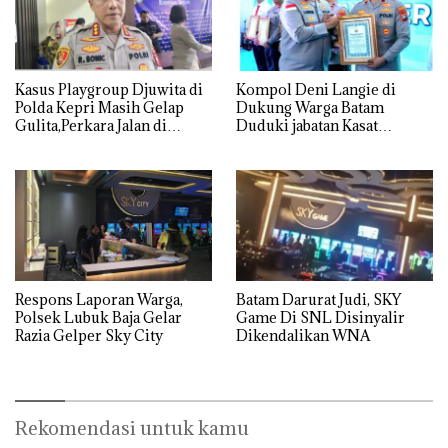
Kasus Playgroup Djuwita di
Kompol Deni Langie di
Polda Kepri Masih Gelap
Dukung Warga Batam
Gulita,Perkara Jalan di
Duduki jabatan Kasat
Tempat
Reskrim Polresta Barelang
Respons Laporan Warga,
Batam Darurat Judi, SKY
Polsek Lubuk Baja Gelar
Game Di SNL Disinyalir
Razia Gelper Sky City
Dikendalikan WNA
Rekomendasi untuk kamu