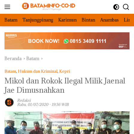
Langsung
ke
konten
Batam
Tanjungpinang
Karimun
Bintan
Anambas
Ling
Beranda
Batam
Batam
,
Hukum dan Kriminal
,
Kepri
Mikol dan Rokok Ilegal Milik Jaenal
Jae Dimusnahkan
Redaksi
Rabu, 01/07/2020 - 19:56 WIB