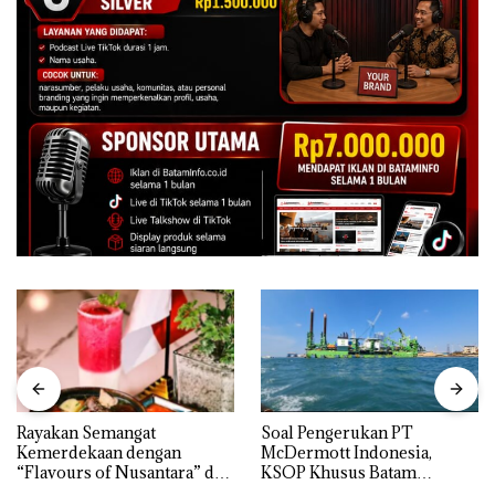
Rayakan Semangat
‎Soal Pengerukan PT
Kemerdekaan dengan
McDermott Indonesia,
“Flavours of Nusantara” di
KSOP Khusus Batam
Grand Mercure Batam
Tegaskan Perizinan Ada di