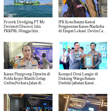
Proyek Dredging PT Mc
IPK Kota Batam Kawal
Dermott Disorot, Izin
Pengusutan Kasus Narkoba
PKKPRL Hingga Izin
di Empat Lokasi, Devin:Cari
Lingkungan Dipertanyakan
dan Usut tuntas Siapa Aktor
Utamanya
Kasus Playgroup Djuwita di
Kompol Deni Langie di
Polda Kepri Masih Gelap
Dukung Warga Batam
Gulita,Perkara Jalan di
Duduki jabatan Kasat
Tempat
Reskrim Polresta Barelang