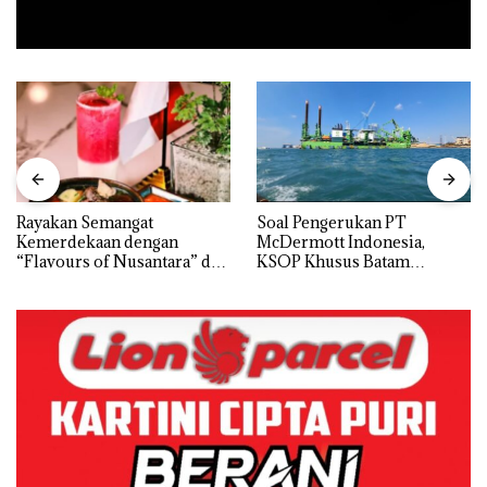
Rayakan Semangat
‎Soal Pengerukan PT
Kemerdekaan dengan
McDermott Indonesia,
“Flavours of Nusantara” di
KSOP Khusus Batam
Grand Mercure Batam
Tegaskan Perizinan Ada di
Centre
BP Batam