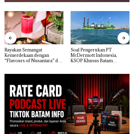
Rayakan Semangat
‎Soal Pengerukan PT
Kemerdekaan dengan
McDermott Indonesia,
“Flavours of Nusantara” di
KSOP Khusus Batam
Grand Mercure Batam
Tegaskan Perizinan Ada di
Centre
BP Batam