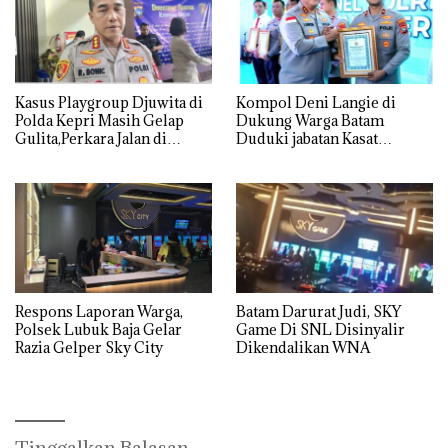
Kasus Playgroup Djuwita di
Kompol Deni Langie di
Polda Kepri Masih Gelap
Dukung Warga Batam
Gulita,Perkara Jalan di
Duduki jabatan Kasat
Tempat
Reskrim Polresta Barelang
Respons Laporan Warga,
Batam Darurat Judi, SKY
Polsek Lubuk Baja Gelar
Game Di SNL Disinyalir
Razia Gelper Sky City
Dikendalikan WNA