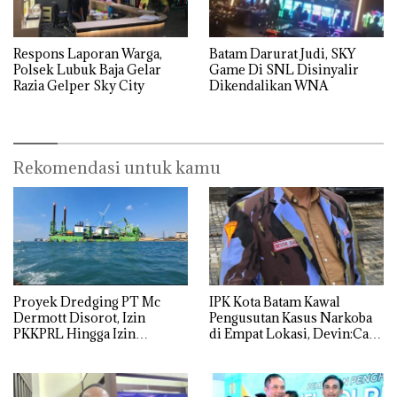
Respons Laporan Warga,
Batam Darurat Judi, SKY
Polsek Lubuk Baja Gelar
Game Di SNL Disinyalir
Razia Gelper Sky City
Dikendalikan WNA
Rekomendasi untuk kamu
Proyek Dredging PT Mc
IPK Kota Batam Kawal
Dermott Disorot, Izin
Pengusutan Kasus Narkoba
PKKPRL Hingga Izin
di Empat Lokasi, Devin:Cari
Lingkungan Dipertanyakan
dan Usut tuntas Siapa Aktor
Utamanya