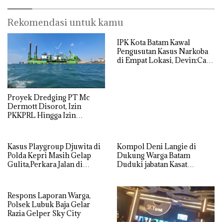
Rekomendasi untuk kamu
IPK Kota Batam Kawal
Pengusutan Kasus Narkoba
di Empat Lokasi, Devin:Cari
dan Usut tuntas Siapa Aktor
Utamanya
Proyek Dredging PT Mc
Dermott Disorot, Izin
PKKPRL Hingga Izin
Lingkungan Dipertanyakan
Kasus Playgroup Djuwita di
Kompol Deni Langie di
Polda Kepri Masih Gelap
Dukung Warga Batam
Gulita,Perkara Jalan di
Duduki jabatan Kasat
Tempat
Reskrim Polresta Barelang
Respons Laporan Warga,
Polsek Lubuk Baja Gelar
Razia Gelper Sky City