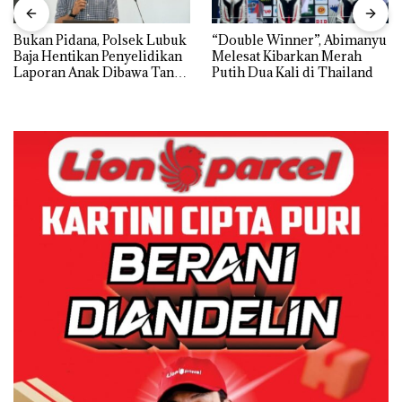
Bukan Pidana, Polsek Lubuk
“Double Winner”, Abimanyu
Baja Hentikan Penyelidikan
Melesat Kibarkan Merah
Laporan Anak Dibawa Tanpa
Putih Dua Kali di Thailand
Izin: Murni Sengketa Hak
Asuh!