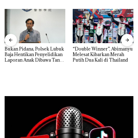
Bukan Pidana, Polsek Lubuk
“Double Winner”, Abimanyu
Baja Hentikan Penyelidikan
Melesat Kibarkan Merah
Laporan Anak Dibawa Tanpa
Putih Dua Kali di Thailand
Izin: Murni Sengketa Hak
Asuh!