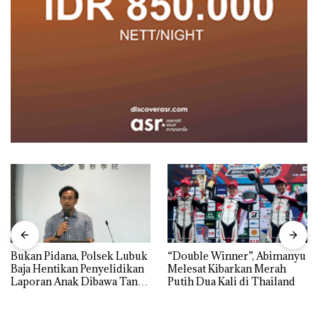
Bukan Pidana, Polsek Lubuk
“Double Winner”, Abimanyu
Baja Hentikan Penyelidikan
Melesat Kibarkan Merah
Laporan Anak Dibawa Tanpa
Putih Dua Kali di Thailand
Izin: Murni Sengketa Hak
Asuh!