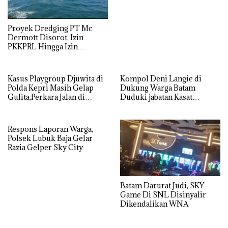
Utamanya
Proyek Dredging PT Mc
Dermott Disorot, Izin
PKKPRL Hingga Izin
Lingkungan Dipertanyakan
Kasus Playgroup Djuwita di
Kompol Deni Langie di
Polda Kepri Masih Gelap
Dukung Warga Batam
Gulita,Perkara Jalan di
Duduki jabatan Kasat
Tempat
Reskrim Polresta Barelang
Respons Laporan Warga,
Polsek Lubuk Baja Gelar
Razia Gelper Sky City
Batam Darurat Judi, SKY
Game Di SNL Disinyalir
Dikendalikan WNA