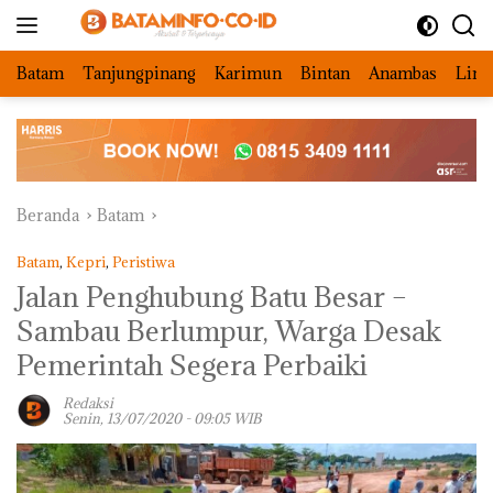
Langsung
ke
konten
Batam
Tanjungpinang
Karimun
Bintan
Anambas
Ling
Beranda
Batam
Batam
,
Kepri
,
Peristiwa
Jalan Penghubung Batu Besar –
Sambau Berlumpur, Warga Desak
Pemerintah Segera Perbaiki
Redaksi
Senin, 13/07/2020 - 09:05 WIB