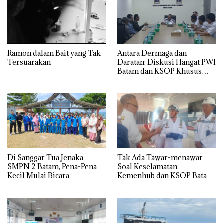
Ramon dalam Bait yang Tak
Antara Dermaga dan
Tersuarakan
Daratan: Diskusi Hangat PWI
Batam dan KSOP Khusus
Batam
Di Sanggar Tua Jenaka
Tak Ada Tawar-menawar
SMPN 2 Batam, Pena-Pena
Soal Keselamatan:
Kecil Mulai Bicara
Kemenhub dan KSOP Batam
Perketat Kelaikan Kapal
Jelang Lebaran 2026