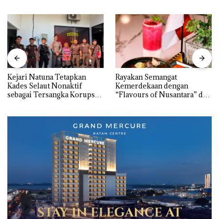
Kejari Natuna Tetapkan
Rayakan Semangat
Kades Selaut Nonaktif
Kemerdekaan dengan
sebagai Tersangka Korupsi
“Flavours of Nusantara” di
APBDes, Negara Rugi Rp533
Grand Mercure Batam
Juta
Centre