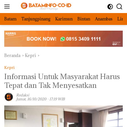
Langsung
ke
konten
Batam
Tanjungpinang
Karimun
Bintan
Anambas
Ling
Beranda
Kepri
Kepri
Informasi Untuk Masyarakat Harus
Tepat dan Tak Menyesatkan
Redaksi
Jumat, 16/10/2020 - 17:19 WIB