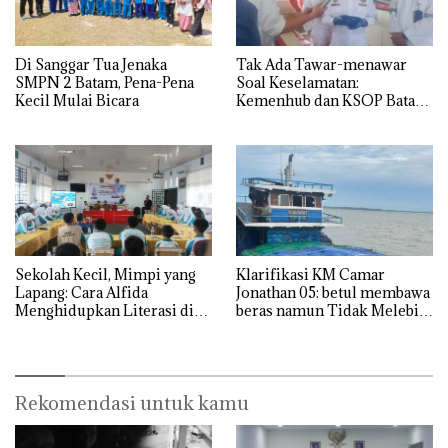
Di Sanggar Tua Jenaka
Tak Ada Tawar-menawar
SMPN 2 Batam, Pena-Pena
Soal Keselamatan:
Kecil Mulai Bicara
Kemenhub dan KSOP Batam
Perketat Kelaikan Kapal
Jelang Lebaran 2026
Sekolah Kecil, Mimpi yang
Klarifikasi KM Camar
Lapang: Cara Alfida
Jonathan 05: betul membawa
Menghidupkan Literasi di
beras namun Tidak Melebihi
SMPN 38 Batam
Muatan
Rekomendasi untuk kamu