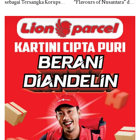
sebagai Tersangka Korupsi
“Flavours of Nusantara” di
APBDes, Negara Rugi Rp533
Grand Mercure Batam
Juta
Centre