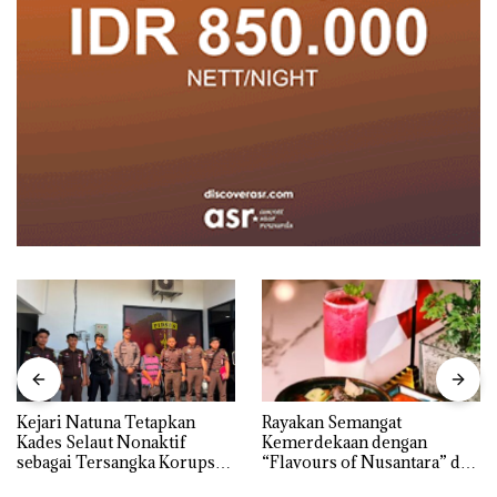
Kejari Natuna Tetapkan
Rayakan Semangat
Kades Selaut Nonaktif
Kemerdekaan dengan
sebagai Tersangka Korupsi
“Flavours of Nusantara” di
APBDes, Negara Rugi Rp533
Grand Mercure Batam