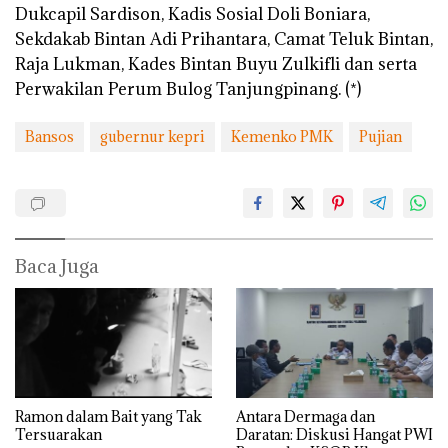
Dukcapil Sardison, Kadis Sosial Doli Boniara,
Sekdakab Bintan Adi Prihantara, Camat Teluk Bintan,
Raja Lukman, Kades Bintan Buyu Zulkifli dan serta
Perwakilan Perum Bulog Tanjungpinang. (*)
Bansos
gubernur kepri
Kemenko PMK
Pujian
Baca Juga
Ramon dalam Bait yang Tak
Antara Dermaga dan
Tersuarakan
Daratan: Diskusi Hangat PWI