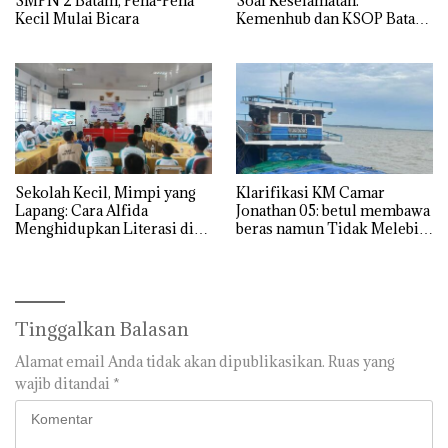
SMPN 2 Batam, Pena-Pena
Soal Keselamatan:
Kecil Mulai Bicara
Kemenhub dan KSOP Batam
Perketat Kelaikan Kapal
Jelang Lebaran 2026
Sekolah Kecil, Mimpi yang
Klarifikasi KM Camar
Lapang: Cara Alfida
Jonathan 05: betul membawa
Menghidupkan Literasi di
beras namun Tidak Melebihi
SMPN 38 Batam
Muatan
Tinggalkan Balasan
Alamat email Anda tidak akan dipublikasikan.
Ruas yang
wajib ditandai
*