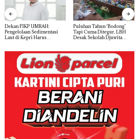
Dekan FIKP UMRAH:
Puluhan Tahun ‘Bodong’
Pengelolaan Sedimentasi
Tapi Cuma Ditegur, LBH
Laut di Kepri Harus
Desak Sekolah Djuwita
Dibuktikan Secara Ilmiah,
Batam Segera Ditutup!
Jangan Sampai Bertentangan
dengan Konservasi