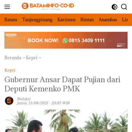
Langsung
ke
konten
Batam
Tanjungpinang
Karimun
Bintan
Anambas
Ling
Beranda
Kepri
Kepri
Gubernur Ansar Dapat Pujian dari
Deputi Kemenko PMK
Redaksi
Jumat, 13/08/2021 - 20:05 WIB