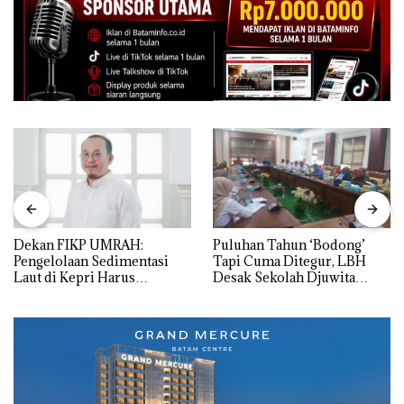
Dekan FIKP UMRAH:
Puluhan Tahun ‘Bodong’
Pengelolaan Sedimentasi
Tapi Cuma Ditegur, LBH
Laut di Kepri Harus
Desak Sekolah Djuwita
Dibuktikan Secara Ilmiah,
Batam Segera Ditutup!
Jangan Sampai Bertentangan
dengan Konservasi