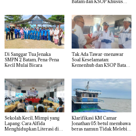
Batam dan KSOP Khusus
Batam
Di Sanggar Tua Jenaka
Tak Ada Tawar-menawar
SMPN 2 Batam, Pena-Pena
Soal Keselamatan:
Kecil Mulai Bicara
Kemenhub dan KSOP Batam
Perketat Kelaikan Kapal
Jelang Lebaran 2026
Sekolah Kecil, Mimpi yang
Klarifikasi KM Camar
Lapang: Cara Alfida
Jonathan 05: betul membawa
Menghidupkan Literasi di
beras namun Tidak Melebihi
SMPN 38 Batam
Muatan