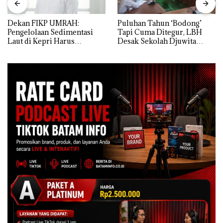
Dekan FIKP UMRAH:
Puluhan Tahun ‘Bodong’
Pengelolaan Sedimentasi
Tapi Cuma Ditegur, LBH
Laut di Kepri Harus
Desak Sekolah Djuwita
Dibuktikan Secara Ilmiah,
Batam Segera Ditutup!
Jangan Sampai Bertentangan
dengan Konservasi