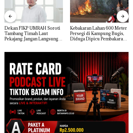
Dekan FIKP UMRAH Soroti
Kebakaran Lahan 600 Meter
Tambang Timah Laut
Persegi di Kampung Bugis,
Pekajang: Jangan Langsung
Diduga Dipicu Pembakaran
Bicara Kerugian, Buktikan
Sampah
Dulu Kerusakan
Lingkungannya