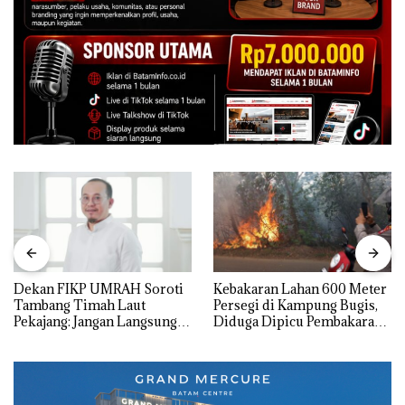
Dekan FIKP UMRAH Soroti
Kebakaran Lahan 600 Meter
Tambang Timah Laut
Persegi di Kampung Bugis,
Pekajang: Jangan Langsung
Diduga Dipicu Pembakaran
Bicara Kerugian, Buktikan
Sampah
Dulu Kerusakan
Lingkungannya