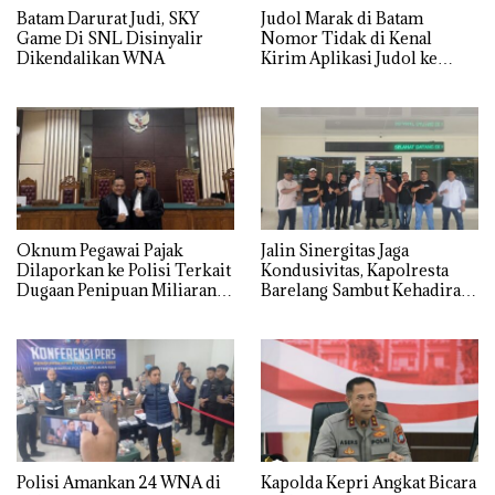
Batam Darurat Judi, SKY
Judol Marak di Batam
Game Di SNL Disinyalir
Nomor Tidak di Kenal
Dikendalikan WNA
Kirim Aplikasi Judol ke
Whatsapp Warga Batam
Oknum Pegawai Pajak
Jalin Sinergitas Jaga
Dilaporkan ke Polisi Terkait
Kondusivitas, Kapolresta
Dugaan Penipuan Miliaran
Barelang Sambut Kehadiran
Rupiah
Tokoh Pemuda Indonesia
Timur
Polisi Amankan 24 WNA di
‎Kapolda Kepri Angkat Bicara