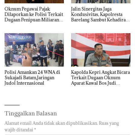
Oknum Pegawai Pajak
Jalin Sinergitas Jaga
Dilaporkan ke Polisi Terkait
Kondusivitas, Kapolresta
Dugaan Penipuan Miliaran
Barelang Sambut Kehadiran
Rupiah
Tokoh Pemuda Indonesia
Timur
Polisi Amankan 24 WNA di
‎Kapolda Kepri Angkat Bicara
Sukajadi Batam,Jaringan
Terkait Dugaan Oknum
Judol Internasional
Aparat Kawal Bos Judi
Online di Batam
Tinggalkan Balasan
Alamat email Anda tidak akan dipublikasikan.
Ruas yang
wajib ditandai
*