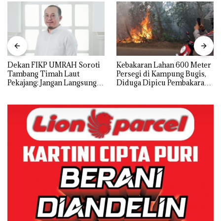
Dekan FIKP UMRAH Soroti
Kebakaran Lahan 600 Meter
Tambang Timah Laut
Persegi di Kampung Bugis,
Pekajang: Jangan Langsung
Diduga Dipicu Pembakaran
Bicara Kerugian, Buktikan
Sampah
Dulu Kerusakan
Lingkungannya