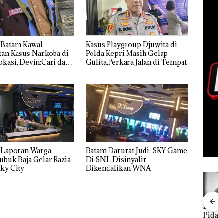
 Batam Kawal
Kasus Playgroup Djuwita di
an Kasus Narkoba di
Polda Kepri Masih Gelap
kasi, Devin:Cari dan
Gulita,Perkara Jalan di Tempat
tas Siapa Aktor
ya
 Laporan Warga,
Batam Darurat Judi, SKY Game
ubuk Baja Gelar Razia
Di SNL Disinyalir
ky City
Dikendalikan WNA
FIKP
Puluhan
Bisnis
‎Soal
Buk
:
Tahun
Wholesale
Pengerukan
Pida