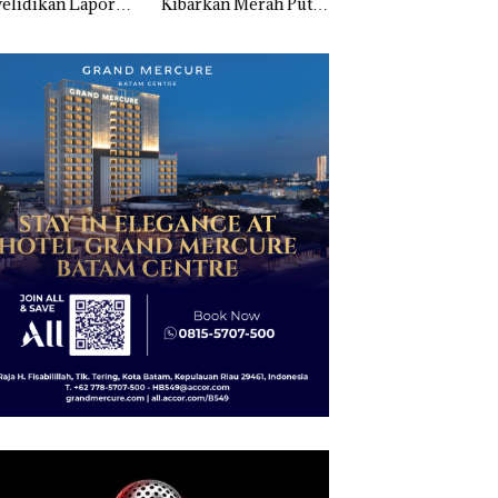
elidikan Laporan
Kibarkan Merah Putih
Sedimentasi Laut 
k Dibawa Tanpa
Dua Kali di Thailand
Kepri Harus
: Murni Sengketa
Dibuktikan Secara
Asuh!
Ilmiah, Jangan Sa
Bertentangan den
Konservasi