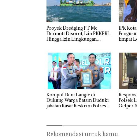
Proyek Dredging PT Mc
IPK Kota
Dermott Disorot, Izin PKKPRL
Pengusut
Hingga Izin Lingkungan
Empat Lo
Dipertanyakan
Usut tun
Utaman
Kompol Deni Langie di
Respons
Dukung Warga Batam Duduki
Polsek L
jabatan Kasat Reskrim Polresta
Gelper S
Barelang
Bukan
“Double
Dekan 
Rekomendasi untuk kamu
Pidana,
Winner”,
UMRAH