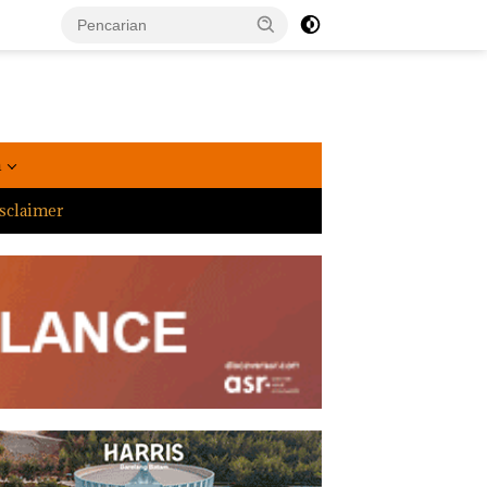
a
sclaimer