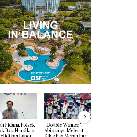
n Pidana, Polsek
“Double Winner”,
Dekan FIKP UMRA
k Baja Hentikan
Abimanyu Melesat
Pengelolaan
elidikan Laporan
Kibarkan Merah Putih
Sedimentasi Laut 