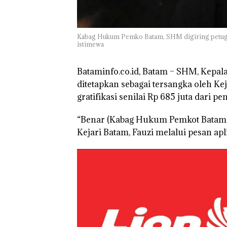
Batam Sebelum
Bertolak ke Lin
Kabag Hukum Pemko Batam, SHM digiring petugas u
istimewa
Bataminfo.co.id, Batam –
SHM, Kepala
ditetapkan sebagai tersangka oleh Ke
gratifikasi senilai Rp 685 juta dari p
“Benar (Kabag Hukum Pemkot Batam dit
Kejari Batam, Fauzi melalui pesan apl