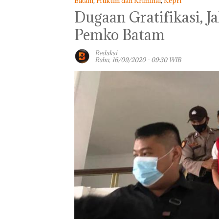
Batam
,
Hukum dan Kriminal
,
Kepri
Dugaan Gratifikasi, 
Pemko Batam
Redaksi
Rabu, 16/09/2020 - 09:30 WIB
Panglima TNI
Kunjungi Kepri,
Amsakar Sambu