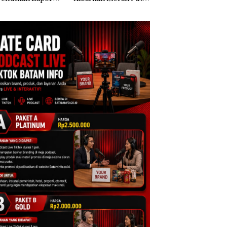
k Dibawa Tanpa
Dua Kali di Thailand
Kepri Harus
: Murni Sengketa
Dibuktikan Secara
Asuh!
Ilmiah, Jangan Sa
Bertentangan den
Konservasi