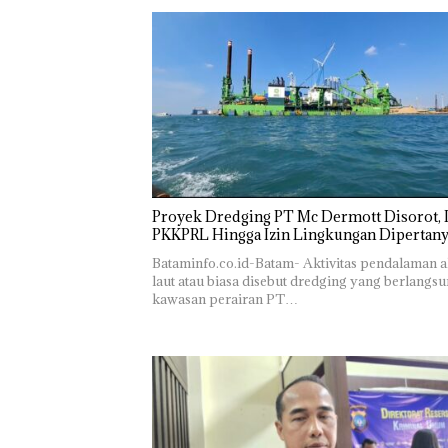
Polsek
Abimanyu
Pengel
Lubuk Baja
Melesat
Sedime
Hentikan
Kibarkan
Laut di
Penyelidikan
Merah Putih
Harus
Laporan
Dua Kali di
Dibukt
Anak Dibawa
Thailand
Secara
Tanpa Izin:
Ilmiah,
Murni
Jangan
Sengketa
Sampa
Hak Asuh!
Berten
dengan
Konser
Proyek Dredging PT Mc Dermott Disorot, I
PKKPRL Hingga Izin Lingkungan Dipertan
Bataminfo.co.id-Batam- Aktivitas pendalaman a
laut atau biasa disebut dredging yang berlangsu
kawasan perairan PT…