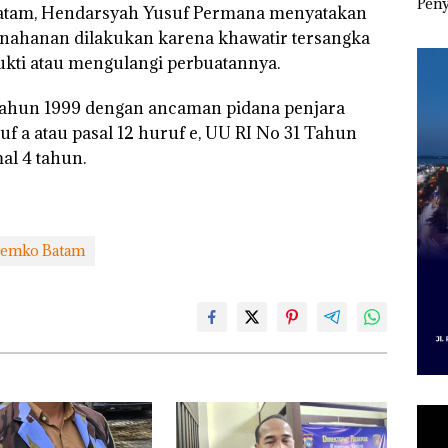
esak
Pertumbuhan
Indonesia, KSOP
Peny
 Batam, Hendarsyah Yusuf Permana menyatakan
a
Pendapatan Sebesar
Khusus Batam
Ana
penahanan dilakukan karena khawatir tersangka
12,7% Secara
Tegaskan Perizinan
Izin
Tahunan
Ada di BP Batam
Hak 
bukti atau mengulangi perbuatannya.
 Tahun 1999 dengan ancaman pidana penjara
uf a atau pasal 12 huruf e, UU RI No 31 Tahun
l 4 tahun.
Pemko Batam