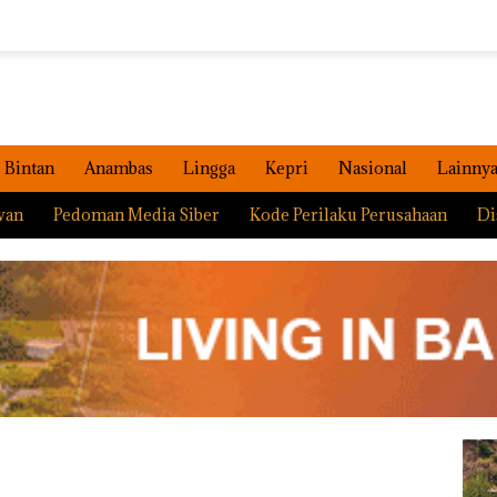
Bintan
Anambas
Lingga
Kepri
Nasional
Lainny
wan
Pedoman Media Siber
Kode Perilaku Perusahaan
Di