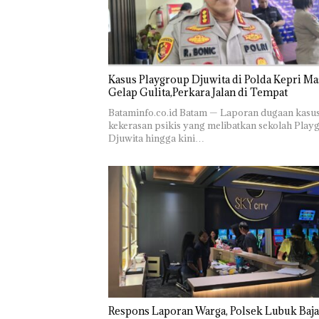
Kasus Playgroup Djuwita di Polda Kepri Ma
Gelap Gulita,Perkara Jalan di Tempat
Bataminfo.co.id Batam — Laporan dugaan kasu
kekerasan psikis yang melibatkan sekolah Play
Djuwita hingga kini…
Respons Laporan Warga, Polsek Lubuk Baja