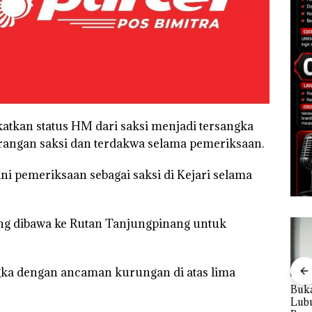
atkan status HM dari saksi menjadi tersangka
terangan saksi dan terdakwa selama pemeriksaan.
i pemeriksaan sebagai saksi di Kejari selama
ng dibawa ke Rutan Tanjungpinang untuk
gka dengan ancaman kurungan di atas lima
Bisnis Wholesale
‎Soal Pengerukan PT
Buka
 Cuma
Network Catat
McDermott
Lubu