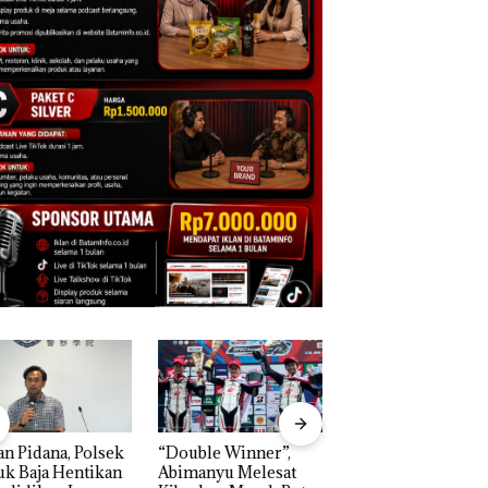
n Pidana, Polsek
“Double Winner”,
Dekan FIKP UMRA
k Baja Hentikan
Abimanyu Melesat
Pengelolaan