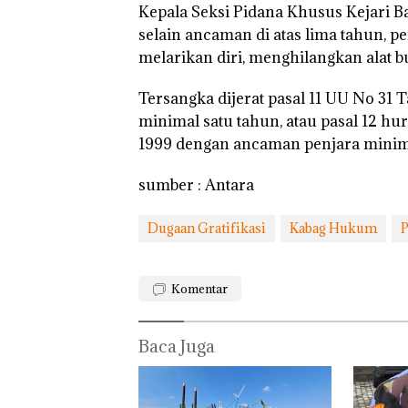
Ditegur, LBH D
Kepala Seksi Pidana Khusus Kejari
Sekolah Djuwit
selain ancaman di atas lima tahun, 
Batam Segera
Ditutup!
melarikan diri, menghilangkan alat 
Tersangka dijerat pasal 11 UU No 31
minimal satu tahun, atau pasal 12 hur
1999 dengan ancaman penjara minima
sumber : Antara
Dugaan Gratifikasi
Kabag Hukum
Komentar
Baca Juga