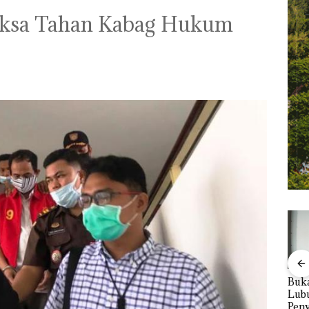
Jaksa Tahan Kabag Hukum
Viral Promo Spa
‎Soal Pengerukan PT
Buka
Tampilkan Wanita
McDermott
Lubu
t di
Berpakaian Minim,
Indonesia, KSOP
Peny