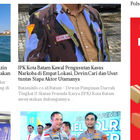
olaan
‘Bodong’
Network
PT
Pols
ntasi
Tapi Cuma
Catat
McDermott
Lubu
 Kepri
Ditegur, LBH
Pertumbuha
Indonesia,
Hen
Desak
n Pendapatan
KSOP
Peny
ikan
Sekolah
Sebesar
Khusus
Lap
Djuwita
12,7% Secara
Batam
Ana
Batam
Tahunan
Tegaskan
Tanp
Segera
Perizinan
Mur
i
Ditutup!
Ada di BP
Sen
tangan
Batam
Hak 
vasi
zin
IPK Kota Batam Kawal Pengusutan Kasus
yakan
Narkoba di Empat Lokasi, Devin:Cari dan Usut
tuntas Siapa Aktor Utamanya
lur
ng di
Bataminfo.co.id,Batam – Dewan Pimpinan Daerah
Tingkat II Ikatan Pemuda Karya (IPK) Kota Batam
menyatakan dukungannya…