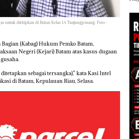
Polisi dan Disparbud
Khusus Batam
Ana
gga
Batam Turun Tangan ‎
Tegaskan Perizinan
Izin
Ada di BP Batam
Hak 
ntuk dititipkan di Rutan Kelas IA Tanjungpinang. Foto :
 Bagian (Kabag) Hukum Pemko Batam,
jaksaan Negeri (Kejari) Batam atas kasus dugaan
engusaha.
etapkan sebagai tersangka),” kata Kasi Intel
ikasi di Batam, Kepulauan Riau, Selasa.