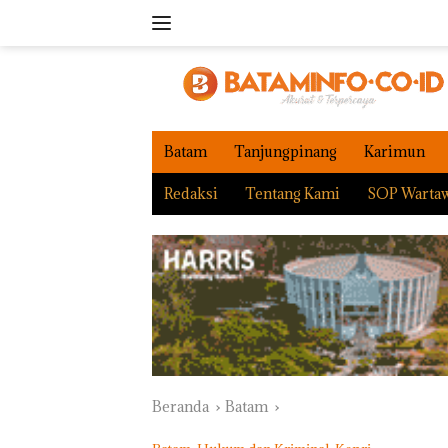
Langsung
ke
konten
Batam
Tanjungpinang
Karimun
Redaksi
Tentang Kami
SOP Warta
Beranda
Batam