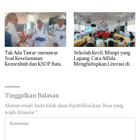
Batam
Tak Ada Tawar-menawar
Sekolah Kecil, Mimpi yang
Soal Keselamatan:
Lapang: Cara Alfida
Kemenhub dan KSOP Batam
Menghidupkan Literasi di
Perketat Kelaikan Kapal
SMPN 38 Batam
Jelang Lebaran 2026
Tinggalkan Balasan
Alamat email Anda tidak akan dipublikasikan.
Ruas yang
wajib ditandai
*