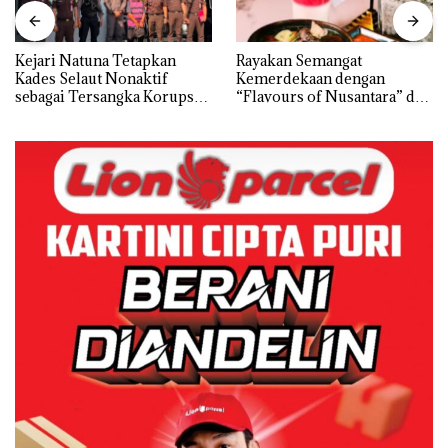
Kejari Natuna Tetapkan
Rayakan Semangat
Kades Selaut Nonaktif
Kemerdekaan dengan
sebagai Tersangka Korupsi
“Flavours of Nusantara” di
APBDes, Negara Rugi Rp533
Grand Mercure Batam
Juta
Centre