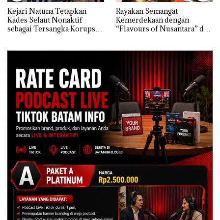
Kejari Natuna Tetapkan
Rayakan Semangat
Kades Selaut Nonaktif
Kemerdekaan dengan
sebagai Tersangka Korupsi
“Flavours of Nusantara” di
APBDes, Negara Rugi Rp533
Grand Mercure Batam
Juta
Centre