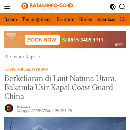
Langsung
ke
konten
Batam
Tanjungpinang
Karimun
Bintan
Anambas
Ling
Beranda
Kepri
Kepri
,
Natuna
,
Peristiwa
Berkeliaran di Laut Natuna Utara,
Bakamla Usir Kapal Coast Guard
China
Redaksi
Minggu, 13/09/2020 - 09:46 WIB