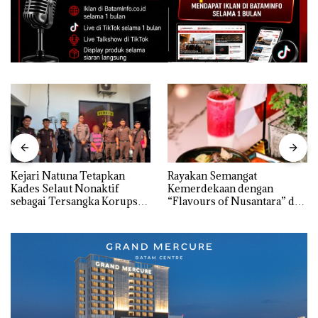
Kejari Natuna Tetapkan
Rayakan Semangat
Kades Selaut Nonaktif
Kemerdekaan dengan
sebagai Tersangka Korupsi
“Flavours of Nusantara” di
APBDes, Negara Rugi Rp533
Grand Mercure Batam
Juta
Centre