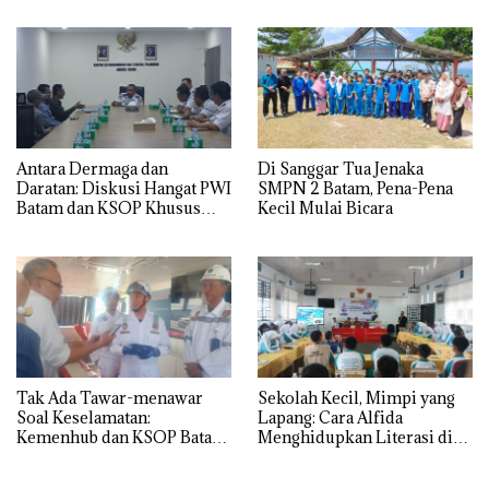
Antara Dermaga dan
Di Sanggar Tua Jenaka
Daratan: Diskusi Hangat PWI
SMPN 2 Batam, Pena-Pena
Batam dan KSOP Khusus
Kecil Mulai Bicara
Batam
Tak Ada Tawar-menawar
Sekolah Kecil, Mimpi yang
Soal Keselamatan:
Lapang: Cara Alfida
Kemenhub dan KSOP Batam
Menghidupkan Literasi di
Perketat Kelaikan Kapal
SMPN 38 Batam
Jelang Lebaran 2026