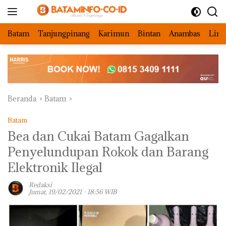
Langsung
ke
konten
Batam
Tanjungpinang
Karimun
Bintan
Anambas
Ling
Beranda
Batam
Batam
Bea dan Cukai Batam Gagalkan
Penyelundupan Rokok dan Barang
Elektronik Ilegal
Redaksi
Jumat, 19/02/2021 - 18:56 WIB