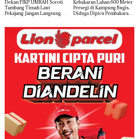
Dekan FIKP UMRAH Soroti
Kebakaran Lahan 600 Meter
Tambang Timah Laut
Persegi di Kampung Bugis,
Pekajang: Jangan Langsung
Diduga Dipicu Pembakaran
Bicara Kerugian, Buktikan
Sampah
Dulu Kerusakan
Lingkungannya