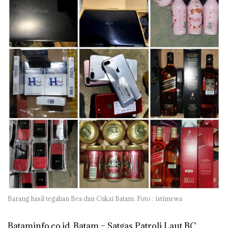
Barang hasil tegahan Bea dan Cukai Batam. Foto : istimewa
Bataminfo.co.id, Batam –
Satgas Patroli Laut BC