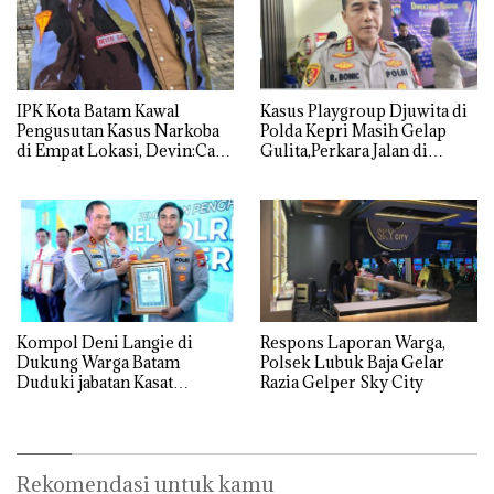
IPK Kota Batam Kawal
Kasus Playgroup Djuwita di
Pengusutan Kasus Narkoba
Polda Kepri Masih Gelap
di Empat Lokasi, Devin:Cari
Gulita,Perkara Jalan di
dan Usut tuntas Siapa Aktor
Tempat
Utamanya
Kompol Deni Langie di
Respons Laporan Warga,
Dukung Warga Batam
Polsek Lubuk Baja Gelar
Duduki jabatan Kasat
Razia Gelper Sky City
Reskrim Polresta Barelang
Rekomendasi untuk kamu