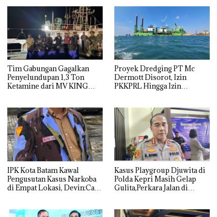
Tim Gabungan Gagalkan
Proyek Dredging PT Mc
Penyelundupan 1,3 Ton
Dermott Disorot, Izin
Ketamine dari MV KING
PKKPRL Hingga Izin
Lingkungan Dipertanyakan
IPK Kota Batam Kawal
Kasus Playgroup Djuwita di
Pengusutan Kasus Narkoba
Polda Kepri Masih Gelap
di Empat Lokasi, Devin:Cari
Gulita,Perkara Jalan di
dan Usut tuntas Siapa Aktor
Tempat
Utamanya