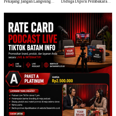
Pekajang: Jangan Langsung
Diduga Dipicu Pembakaran
Bicara Kerugian, Buktikan
Sampah
Dulu Kerusakan
Lingkungannya