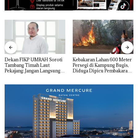
Dekan FIKP UMRAH Soroti
Kebakaran Lahan 600 Meter
Tambang Timah Laut
Persegi di Kampung Bugis,
Pekajang: Jangan Langsung
Diduga Dipicu Pembakaran
Bicara Kerugian, Buktikan
Sampah
Dulu Kerusakan
Lingkungannya