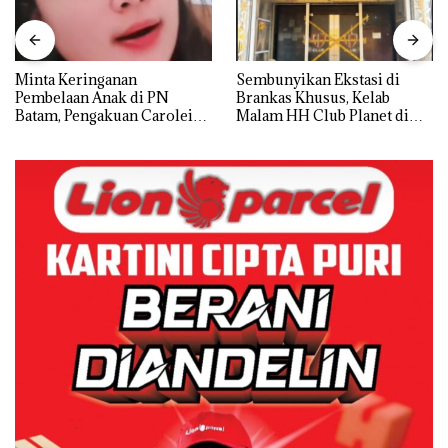
Minta Keringanan
Sembunyikan Ekstasi di
Pembelaan Anak di PN
Brankas Khusus, Kelab
Batam, Pengakuan Carolein
Malam HH Club Planet di
Parewang di TikTok Justru
Batam Digerebek Bareskrim
Jadi Sorotan
Polri