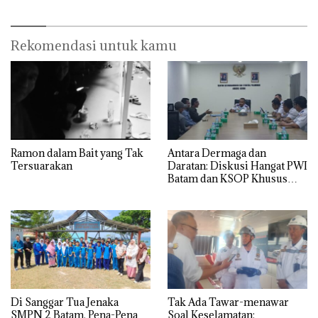
Rekomendasi untuk kamu
Ramon dalam Bait yang Tak
Antara Dermaga dan
Tersuarakan
Daratan: Diskusi Hangat PWI
Batam dan KSOP Khusus
Batam
Di Sanggar Tua Jenaka
Tak Ada Tawar-menawar
SMPN 2 Batam, Pena-Pena
Soal Keselamatan: