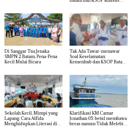
Batam dan KSOP Khusus
Batam
Di Sanggar Tua Jenaka
Tak Ada Tawar-menawar
SMPN 2 Batam, Pena-Pena
Soal Keselamatan:
Kecil Mulai Bicara
Kemenhub dan KSOP Batam
Perketat Kelaikan Kapal
Jelang Lebaran 2026
Sekolah Kecil, Mimpi yang
Klarifikasi KM Camar
Lapang: Cara Alfida
Jonathan 05: betul membawa
Menghidupkan Literasi di
beras namun Tidak Melebihi
SMPN 38 Batam
Muatan