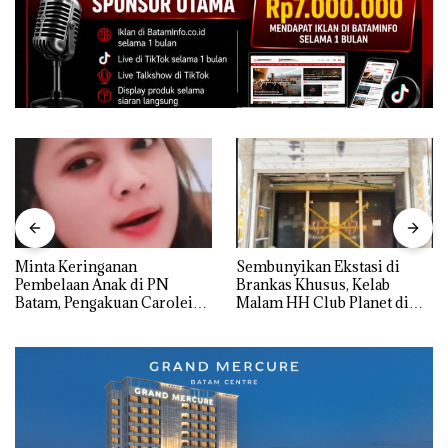
Minta Keringanan
Sembunyikan Ekstasi di
Pembelaan Anak di PN
Brankas Khusus, Kelab
Batam, Pengakuan Carolein
Malam HH Club Planet di
Parewang di TikTok Justru
Batam Digerebek Bareskrim
Jadi Sorotan
Polri