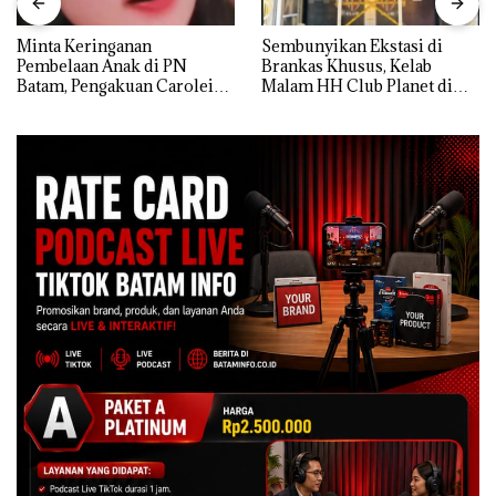
Minta Keringanan
Sembunyikan Ekstasi di
Pembelaan Anak di PN
Brankas Khusus, Kelab
Batam, Pengakuan Carolein
Malam HH Club Planet di
Parewang di TikTok Justru
Batam Digerebek Bareskrim
Jadi Sorotan
Polri