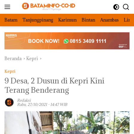
Langsung
ke
konten
Batam
Tanjungpinang
Karimun
Bintan
Anambas
Ling
Beranda
Kepri
Kepri
9 Desa, 2 Dusun di Kepri Kini
Terang Benderang
Redaksi
Rabu, 27/10/2021 - 14:47 WIB