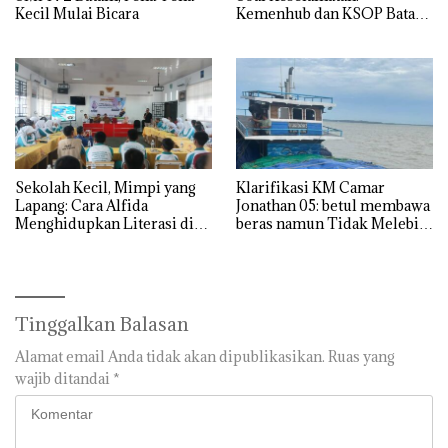
Kecil Mulai Bicara
Kemenhub dan KSOP Batam
Perketat Kelaikan Kapal
Jelang Lebaran 2026
Sekolah Kecil, Mimpi yang
Klarifikasi KM Camar
Lapang: Cara Alfida
Jonathan 05: betul membawa
Menghidupkan Literasi di
beras namun Tidak Melebihi
SMPN 38 Batam
Muatan
Tinggalkan Balasan
Alamat email Anda tidak akan dipublikasikan.
Ruas yang
wajib ditandai
*