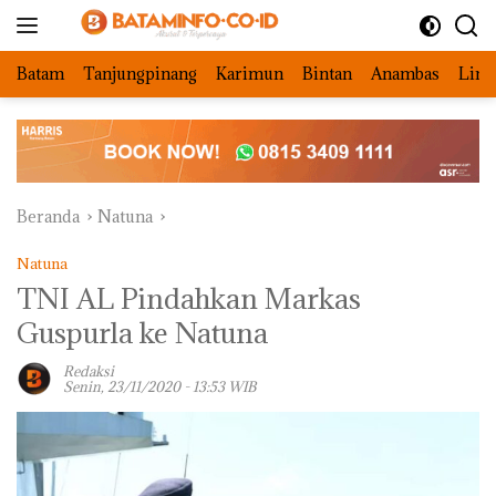
Langsung
ke
konten
Batam
Tanjungpinang
Karimun
Bintan
Anambas
Ling
Beranda
Natuna
Natuna
TNI AL Pindahkan Markas
Guspurla ke Natuna
Redaksi
Senin, 23/11/2020 - 13:53 WIB