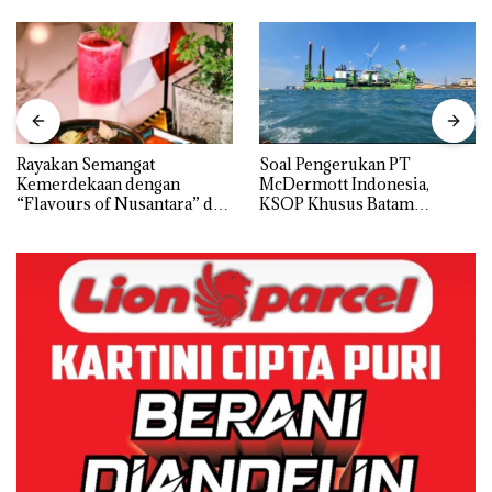
Rayakan Semangat
‎Soal Pengerukan PT
Kemerdekaan dengan
McDermott Indonesia,
“Flavours of Nusantara” di
KSOP Khusus Batam
Grand Mercure Batam
Tegaskan Perizinan Ada di
Centre
BP Batam