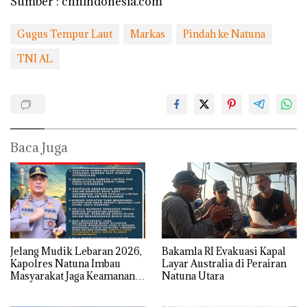
Sumber : cnnindonesia.com
Gugus Tempur Laut
Markas
Pindah ke Natuna
TNI AL
Baca Juga
Jelang Mudik Lebaran 2026,
Bakamla RI Evakuasi Kapal
Kapolres Natuna Imbau
Layar Australia di Perairan
Masyarakat Jaga Keamanan
Natuna Utara
dan Keselamatan