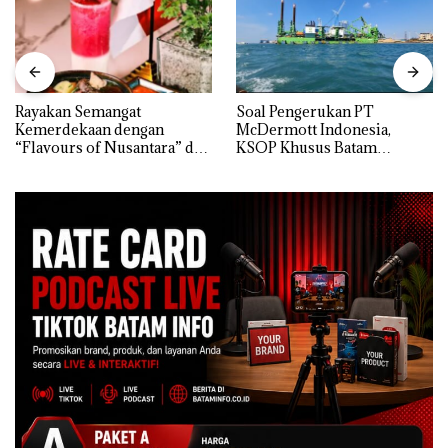
Rayakan Semangat
‎Soal Pengerukan PT
Kemerdekaan dengan
McDermott Indonesia,
“Flavours of Nusantara” di
KSOP Khusus Batam
Grand Mercure Batam
Tegaskan Perizinan Ada di
Centre
BP Batam