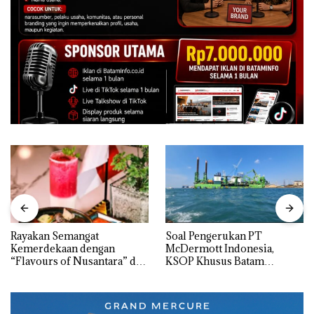
Rayakan Semangat
‎Soal Pengerukan PT
Kemerdekaan dengan
McDermott Indonesia,
“Flavours of Nusantara” di
KSOP Khusus Batam
Grand Mercure Batam
Tegaskan Perizinan Ada di
Centre
BP Batam