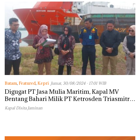
Batam
,
Featured
,
Kepri
Jumat, 30/08/2024 - 17:01 WIB
Digugat PT Jasa Mulia Maritim, Kapal MV
Bentang Bahari Milik PT Ketrosden Triasmitra
Disita Pengadilan Negeri Batam
Kapal Disita Jaminan