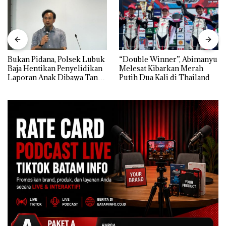
Bukan Pidana, Polsek Lubuk
“Double Winner”, Abimanyu
Baja Hentikan Penyelidikan
Melesat Kibarkan Merah
Laporan Anak Dibawa Tanpa
Putih Dua Kali di Thailand
Izin: Murni Sengketa Hak
Asuh!