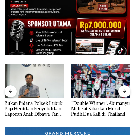
Bukan Pidana, Polsek Lubuk
“Double Winner”, Abimanyu
Baja Hentikan Penyelidikan
Melesat Kibarkan Merah
Laporan Anak Dibawa Tanpa
Putih Dua Kali di Thailand
Izin: Murni Sengketa Hak
Asuh!