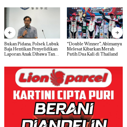
Bukan Pidana, Polsek Lubuk
“Double Winner”, Abimanyu
Baja Hentikan Penyelidikan
Melesat Kibarkan Merah
Laporan Anak Dibawa Tanpa
Putih Dua Kali di Thailand
Izin: Murni Sengketa Hak
Asuh!