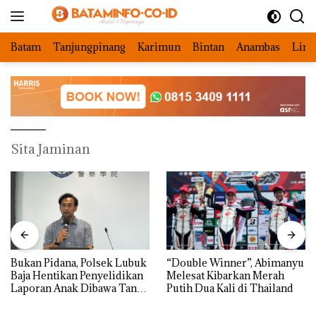
Langsung
ke
konten
Batam
Tanjungpinang
Karimun
Bintan
Anambas
Ling
Sita Jaminan
Bukan Pidana, Polsek Lubuk
“Double Winner”, Abimanyu
Baja Hentikan Penyelidikan
Melesat Kibarkan Merah
Laporan Anak Dibawa Tanpa
Putih Dua Kali di Thailand
Izin: Murni Sengketa Hak
Asuh!