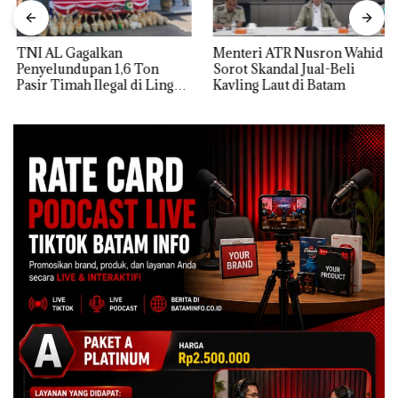
TNI AL Gagalkan
Menteri ATR Nusron Wahid
Penyelundupan 1,6 Ton
Sorot Skandal Jual-Beli
Pasir Timah Ilegal di Lingga,
Kavling Laut di Batam
Disembunyikan di Bawah
Kerambah untuk
Diselundupkan ke Malaysia