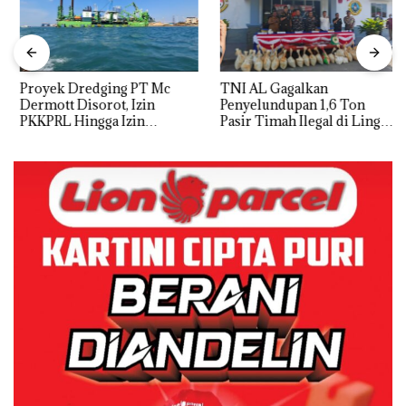
Proyek Dredging PT Mc
TNI AL Gagalkan
Dermott Disorot, Izin
Penyelundupan 1,6 Ton
PKKPRL Hingga Izin
Pasir Timah Ilegal di Lingga,
Lingkungan Dipertanyakan
Disembunyikan di Bawah
Kerambah untuk
Diselundupkan ke Malaysia