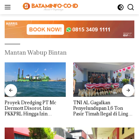
Langsung
ke
konten
Mantan Wabup Bintan
Proyek Dredging PT Mc
TNI AL Gagalkan
Dermott Disorot, Izin
Penyelundupan 1,6 Ton
PKKPRL Hingga Izin
Pasir Timah Ilegal di Lingga,
Lingkungan Dipertanyakan
Disembunyikan di Bawah
Kerambah untuk
Diselundupkan ke Malaysia