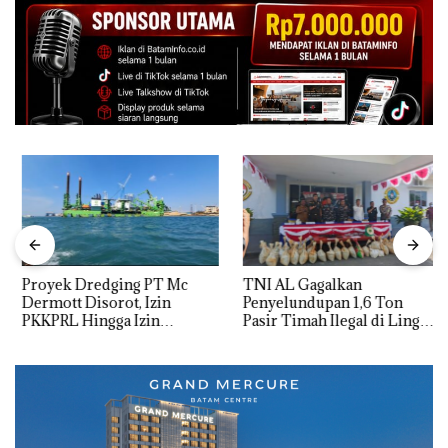
Proyek Dredging PT Mc
TNI AL Gagalkan
Dermott Disorot, Izin
Penyelundupan 1,6 Ton
PKKPRL Hingga Izin
Pasir Timah Ilegal di Lingga,
Lingkungan Dipertanyakan
Disembunyikan di Bawah
Kerambah untuk
Diselundupkan ke Malaysia