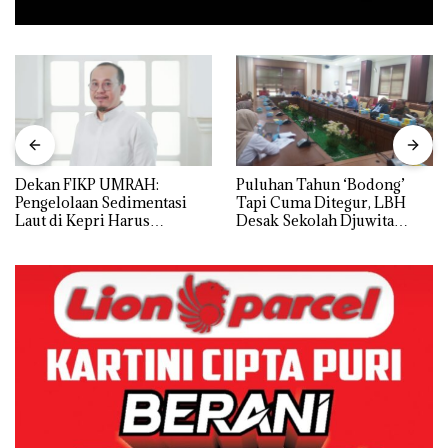
Dekan FIKP UMRAH:
Puluhan Tahun ‘Bodong’
Pengelolaan Sedimentasi
Tapi Cuma Ditegur, LBH
Laut di Kepri Harus
Desak Sekolah Djuwita
Dibuktikan Secara Ilmiah,
Batam Segera Ditutup!
Jangan Sampai Bertentangan
dengan Konservasi