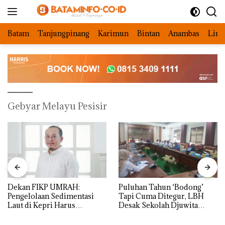
Langsung
ke
konten
Batam
Tanjungpinang
Karimun
Bintan
Anambas
Ling
Gebyar Melayu Pesisir
Dekan FIKP UMRAH:
Puluhan Tahun ‘Bodong’
Pengelolaan Sedimentasi
Tapi Cuma Ditegur, LBH
Laut di Kepri Harus
Desak Sekolah Djuwita
Dibuktikan Secara Ilmiah,
Batam Segera Ditutup!
Jangan Sampai Bertentangan