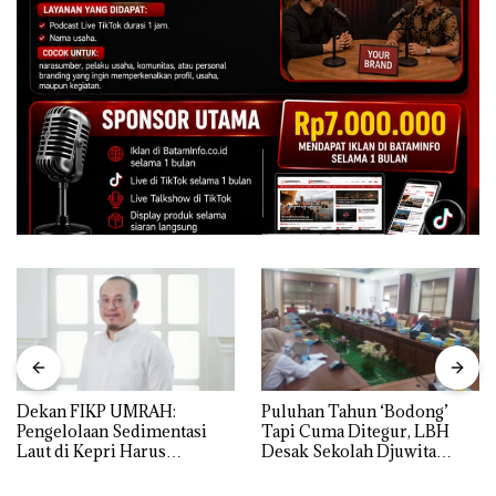
Dekan FIKP UMRAH:
Puluhan Tahun ‘Bodong’
Pengelolaan Sedimentasi
Tapi Cuma Ditegur, LBH
Laut di Kepri Harus
Desak Sekolah Djuwita
Dibuktikan Secara Ilmiah,
Batam Segera Ditutup!
Jangan Sampai Bertentangan