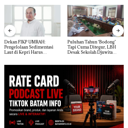
Dekan FIKP UMRAH:
Puluhan Tahun ‘Bodong’
Pengelolaan Sedimentasi
Tapi Cuma Ditegur, LBH
Laut di Kepri Harus
Desak Sekolah Djuwita
Dibuktikan Secara Ilmiah,
Batam Segera Ditutup!
Jangan Sampai Bertentangan
dengan Konservasi