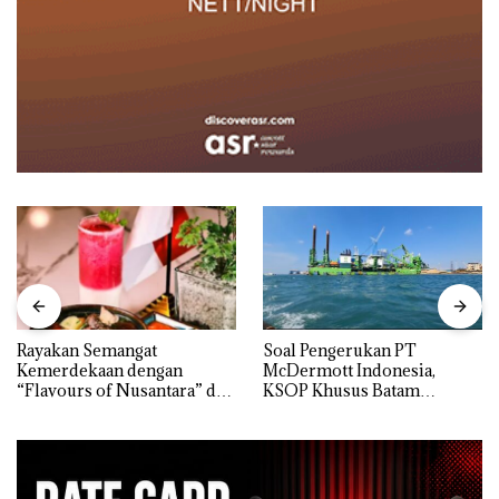
Rayakan Semangat
‎Soal Pengerukan PT
Kemerdekaan dengan
McDermott Indonesia,
“Flavours of Nusantara” di
KSOP Khusus Batam
Grand Mercure Batam
Tegaskan Perizinan Ada di
Centre
BP Batam