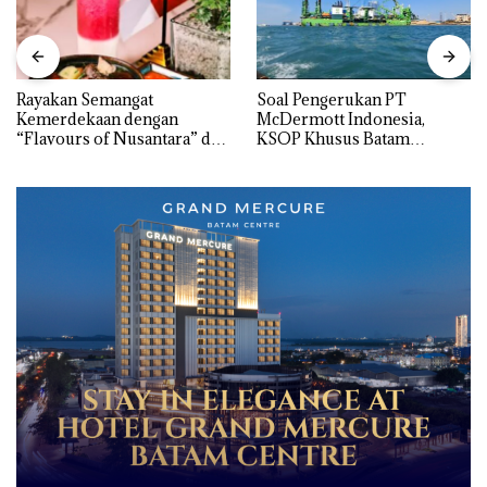
Rayakan Semangat
‎Soal Pengerukan PT
Kemerdekaan dengan
McDermott Indonesia,
“Flavours of Nusantara” di
KSOP Khusus Batam
Grand Mercure Batam
Tegaskan Perizinan Ada di
Centre
BP Batam