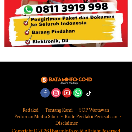
Redaksi
Tentang Kami
SOP Wartawan
Pedoman Media Siber
Kode Perilaku Perusahaan
Disclaimer
Copyright © 2026 | BatamInfo.co.id Allright Reserved