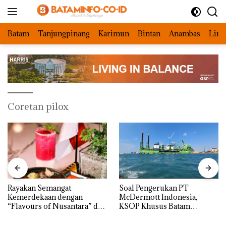
Langsung
ke
konten
Batam
Tanjungpinang
Karimun
Bintan
Anambas
Ling
Coretan pilox
Rayakan Semangat
‎Soal Pengerukan PT
Kemerdekaan dengan
McDermott Indonesia,
“Flavours of Nusantara” di
KSOP Khusus Batam
Grand Mercure Batam
Tegaskan Perizinan Ada di
Centre
BP Batam