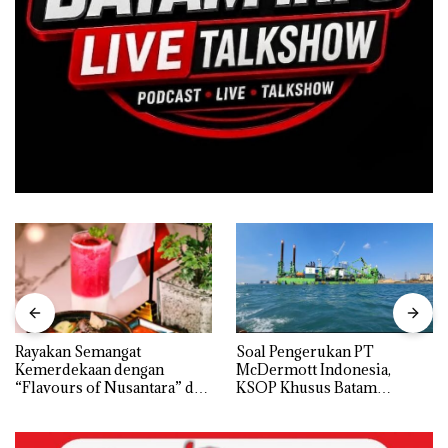
Rayakan Semangat
‎Soal Pengerukan PT
Kemerdekaan dengan
McDermott Indonesia,
“Flavours of Nusantara” di
KSOP Khusus Batam
Grand Mercure Batam
Tegaskan Perizinan Ada di
Centre
BP Batam