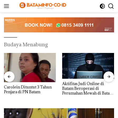
Langsung
ke
konten
Budaya Menabung
Aktifitas Judi Online di
Carolein Dituntut 3 Tahun
Batam Beroperasi di
Penjara di PN Batam
Perumahan Mewah di Batam
Center