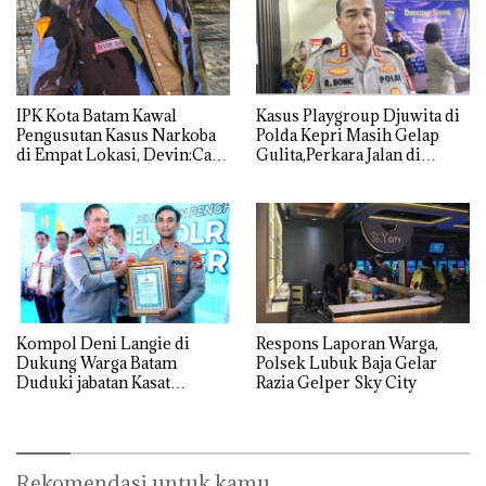
IPK Kota Batam Kawal
Kasus Playgroup Djuwita di
Pengusutan Kasus Narkoba
Polda Kepri Masih Gelap
di Empat Lokasi, Devin:Cari
Gulita,Perkara Jalan di
dan Usut tuntas Siapa Aktor
Tempat
Utamanya
Kompol Deni Langie di
Respons Laporan Warga,
Dukung Warga Batam
Polsek Lubuk Baja Gelar
Duduki jabatan Kasat
Razia Gelper Sky City
Reskrim Polresta Barelang
Rekomendasi untuk kamu