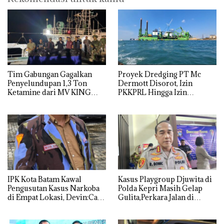
Tim Gabungan Gagalkan
Proyek Dredging PT Mc
Penyelundupan 1,3 Ton
Dermott Disorot, Izin
Ketamine dari MV KING
PKKPRL Hingga Izin
Lingkungan Dipertanyakan
IPK Kota Batam Kawal
Kasus Playgroup Djuwita di
Pengusutan Kasus Narkoba
Polda Kepri Masih Gelap
di Empat Lokasi, Devin:Cari
Gulita,Perkara Jalan di
dan Usut tuntas Siapa Aktor
Tempat
Utamanya