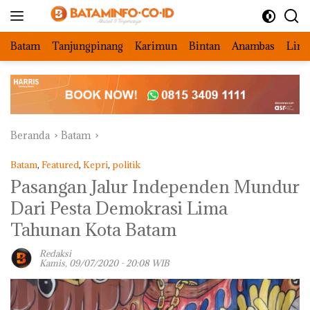
Langsung
ke
konten
Batam
Tanjungpinang
Karimun
Bintan
Anambas
Ling
Beranda
Batam
Batam
,
Featured
,
Kepri
,
politik
Pasangan Jalur Independen Mundur
Dari Pesta Demokrasi Lima
Tahunan Kota Batam
Redaksi
Kamis, 09/07/2020 - 20:08 WIB